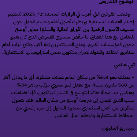
وضوح التشريعي
– وضعت القوانين التي أُقرت في الولايات المتحدة عام 2025 (تنظيم
دار العملات المستقرة وربطها بأصول آمنة وحسم الجدل حول
نيف الأصول الرقمية بين الأوراق المالية والسلع) معايير أوضح
تعامل مع هذا القطاع، ما خفّض مستوى الغموض الذي كان يعيق
ول المؤسسات الكبرى، ومنح المستثمرين ثقة أكبر، وفتح الباب أمام
اديق التقاعد والبنوك لإدراج بيتكوين ضمن استراتيجياتها الاستثمارية.
نٍ عالمي
– يمتلك نحو 6.8% من سكان العالم عملات مشفرة، أي ما يعادل أكثر
من 560 مليون نسمة، مع معدل نمو سنوي مركب يناهز 34%،
عكس هذا مجالًا هائلًا للتوسع في انتشار البيتكوين، فإذا تضاعفت
ب التبني لتصل إلى شريحة أوسع من سكان العالم، فقد تتحول
تكوين من أصل استثماري محدود التداول إلى جزء رئيسي من
محافظ الاستثمارية والنظام المالي العالمي.
ناريو المليون