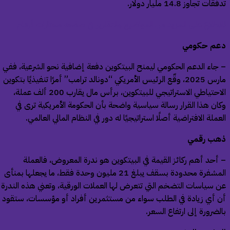
ات تجاوز 14.8 مليار دولار.
اطلاع على المزيد من المواضيع والتقارير في صفحة مختارات أرقام
م حكومي
جاء الدعم الحكومي ليمنح البيتكوين دفعة إضافية نحو الشرعية، ففي
مارس 2025، وقّع الرئيس الأمريكي “دونالد ترامب” أمرًا تنفيذيًا بتكوين
الاحتياطي الاستراتيجي للبيتكوين، برأس مال يقارب 200 ألف عملة،
ان هذا القرار رسالة سياسية واضحة بأن الحكومة الأمريكية ترى في
عملة الافتراضية أصلًا استراتيجيًا له دور في النظام المالي العالمي.
ب رقمي
أحد أهم ركائز القيمة في البيتكوين هو ندرة المعروض، فالعملة
المشفرة محدودة بسقف يبلغ 21 مليون وحدة فقط، ما يجعلها بمنأى
 سياسات التضخم التي تتعرض لها العملات الورقية، وتعني هذه الندرة
 أي زيادة في الطلب سواء من مستثمرين أفراد أو مؤسسات، ستقود
لضرورة إلى ارتفاع السعر.