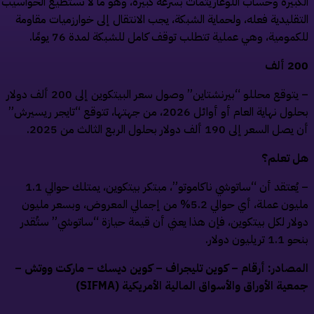
كبيرة وحساب اللوغاريتمات بسرعة كبيرة، وهو ما لا تستطيع الحواسيب
تقليدية فعله، ولحماية الشبكة، يجب الانتقال إلى خوارزميات مقاومة
كمومية، وهي عملية تتطلب توقف كامل للشبكة لمدة 76 يومًا.
 ألف
– يتوقع محللو “بيرنشتاين” وصول سعر البيتكوين إلى 200 ألف دولار
بحلول نهاية العام أو أوائل 2026، من جهتها، تتوقع “تايجر ريسيرش”
ل السعر إلى 190 ألف دولار بحلول الربع الثالث من 2025.
 تعلم؟
– يُعتقد أن “ساتوشي ناكاموتو”، مبتكر بيتكوين، يمتلك حوالي 1.1
مليون عملة، أي حوالي 5.2% من إجمالي المعروض، وبسعر مليون
لار لكل بيتكوين، فإن هذا يعني أن قيمة حيازة “ساتوشي” ستُقدر
1 تريليون دولار.
مصادر: أرقام – كوين تليجراف – كوين ديسك – ماركت ووتش –
عية الأوراق والأسواق المالية الأمريكية (SIFMA)