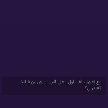
‏مع إغلاق ملف باول.. هل يقترب وارش من قيادة
الفيدرالي؟