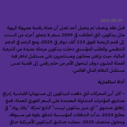
2025-08-29
ل عقد ونصف لم يتخيل أحد تصل أن عملة رقمية مجهولة الهوية
مثل بيتكوين، التي انطلقت في 2009 بسعر لا يتجاوز أجزاء من السنت،
إلى قمم تاريخية تفوق 123 ألف دولار في 2025، ومع الزخم في الدعم
تنظيمي والطلب المؤسسي دخلت بيتكوين مرحلة جديدة من الشرعية
مالية، حيث يراهن محللون ومستثمرون على مستقبل تناهز فيه
عملة المليون دولار، ليتحول الأمر من حلم رقمي إلى قضية تمس
تقبل النظام المالي العالمي.
اة استثمارية
كان أبرز المحركات التي دفعت البيتكوين إلى مستوياتها القياسية إدراج
اديق المؤشرات المتداولة المعتمدة على السعر الفوري للعملة، فمع
لاق صندوق ” آي شيرز بيتكوين ترست” التابع لشركة “بلاك روك” في
مطلع 2024، بدأت التدفقات المؤسسية تتدفق بقوة غير مسبوقة،
وبحلول منتصف 2025، سجلت صناديق البيتكوين الأمريكية صافي