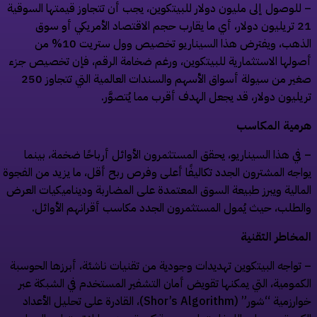
للوصول إلى مليون دولار للبيتكوين، يجب أن تتجاوز قيمتها السوقية
21 تريليون دولار، أي ما يقارب حجم الاقتصاد الأمريكي أو سوق
الذهب، ويفترض هذا السيناريو تخصيص وول ستريت 10% من
ولها الاستثمارية للبيتكوين، ورغم ضخامة الرقم، فإن تخصيص جزء
صغير من سيولة أسواق الأسهم والسندات العالمية التي تتجاوز 250
يليون دولار، قد يجعل الهدف أقرب مما يُتصوَّر.
مية المكاسب
في هذا السيناريو، يحقق المستثمرون الأوائل أرباحًا ضخمة، بينما
اجه المشترون الجدد تكاليفًا أعلى وفرص ربح أقل، ما يزيد من الفجوة
مالية ويبرز طبيعة السوق المعتمدة على المضاربة وديناميكيات العرض
لطلب، حيث يُمول المستثمرون الجدد مكاسب أقرانهم الأوائل.
مخاطر التقنية
تواجه البيتكوين تهديدات وجودية من تقنيات ناشئة، أبرزها الحوسبة
كمومية، التي يمكنها تقويض أمان التشفير المستخدم في الشبكة عبر
خوارزمية “شور” (Shor’s Algorithm)، القادرة على تحليل الأعداد