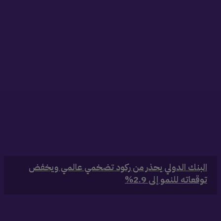
البنك الدولي يحذر من ركود تضخمي عالمي ويخفض
توقعاته للنمو إلى 2.9%