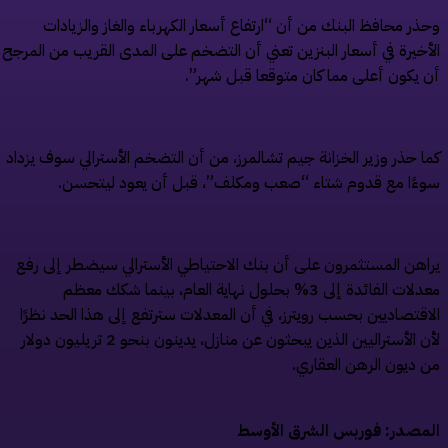
ذر محافظ البنك من أن “ارتفاع أسعار الكهرباء والغاز والزيادات
أخيرة في أسعار البنزين تعني أن التضخم على المدى القريب من المرجح
 يكون أعلى مما كان متوقعا قبل شهر”.
ا حذر وزير الخزانة جيم تشالمرز، من أن التضخم الأسترالي سوف يزداد
ءًا مع قدوم شتاء “صعب ومكلف”، قبل أن يعود ليتحسن.
اهن المستثمرون على أن بنك الاحتياطي الأسترالي سيضطر إلى رفع
معدلات الفائدة إلى 3% بحلول نهاية العام، بينما شكك معظم
اقتصاديين بحسب رويترز، في أن المعدلات سترتفع إلى هذا الحد نظرًا
لأن الأستراليين الذين يبحثون عن منازل، يدينون بنحو 2 تريليون دولار
 ديون الرهن العقاري.
مصدر: فوربس الشرق الأوسط