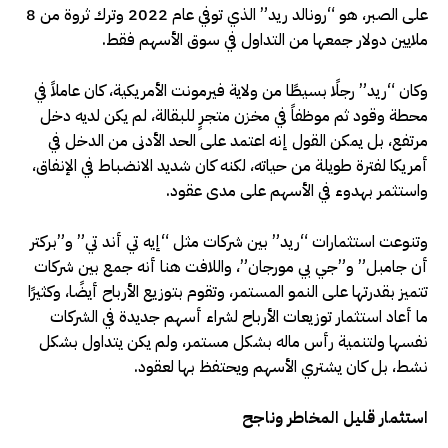
على الصبر، هو “رونالد ريد” الذي توفي عام 2022 وترك ثروة من 8
ملايين دولار جمعها من التداول في سوق الأسهم فقط.
وكان “ريد” رجلًا بسيطًا من ولاية فيرمونت الأمريكية، كان عاملاً في
محطة وقود ثم موظفاً في مخزن متجرٍ للبقالة، لم يكن لديه دخل
مرتفع، بل يمكن القول إنه اعتمد على الحد الأدنى من الدخل في
أمريكا لفترة طويلة من حياته، لكنه كان شديد الانضباط في الإنفاق،
واستثمر بهدوء في الأسهم على مدى عقود.
وتنوعت استثمارات “ريد” بين شركات مثل “إيه تي أند تي” و”بركتر
أن جامبل” و”جي بي مورجان”، واللافت هنا أنه جمع بين شركات
تتميز بقدرتها على النمو المستمر، وتقوم بتوزيع الأرباح أيضًا، وكثيرًا
ما أعاد استثمار توزيعات الأرباح لشراء أسهم جديدة في الشركات
نفسها ولتنمية رأس ماله بشكل مستمر، ولم يكن يتداول بشكل
نشط، بل كان يشتري الأسهم ويحتفظ بها لعقود.
استثمار قليل المخاطر وناجح