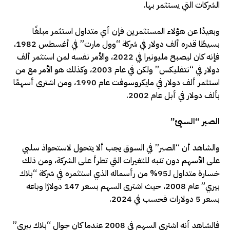
الشركات التي يستثمر بها.
وبعيدًا عن هؤلاء المستثمرين فإن أي متداول استثمر مبلغًا
بسيطًا قدره ألف دولار في شركة “وول مارت” في أغسطس 1982،
فإنه كان ليصبح مليونيرا في 2022، والأمر نفسه لمن استثمر ألف
دولار في “نتفليكس” ولكن في عام 2003، وكذلك هو الأمر مع من
استثمر ألف دولار في مايكروسوفت عام 1990، ومن اشترى أسهمًا
بألف دولار في أبل عام 2002.
الصبر “السيئ”
والشاهد أن “الصبر” في السوق يجب ألا يتحول لاستحواذ سلبي
على الأسهم دون تنبه للتغيرات التي تطرأ على الشركة، ومن ذلك
خسارة متداول لـ95% من رأسماله الذي استثمره في شركة “بلاك
بيري” عام 2008، حيث اشترى السهم بسعر 147 دولارًا وباعه
بسعر 5 دولارات فحسب في 2024.
فالشاهد أنه اشترى السهم في 2008 عندما كان جوال “بلاك بيري”