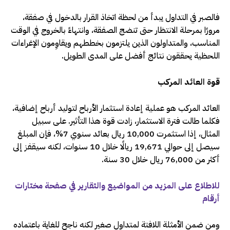
فالصبر في التداول يبدأ من لحظة اتخاذ القرار بالدخول في صفقة،
مرورًا بمرحلة الانتظار حتى تنضج الصفقة، وانتهاءً بالخروج في الوقت
المناسب، والمتداولون الذين يلتزمون بخططهم ويقاوِمون الإغراءات
اللحظية يحققون نتائج أفضل على المدى الطويل.
قوة العائد المركب
العائد المركب هو عملية إعادة استثمار الأرباح لتوليد أرباح إضافية،
فكلما طالت فترة الاستثمار، زادت قوة هذا التأثير. على سبيل
المثال، إذا استثمرت 10,000 ريال بعائد سنوي 7%، فإن المبلغ
سيصل إلى حوالي 19,671 ريالًا خلال 10 سنوات، لكنه سيقفز إلى
أكثر من 76,000 ريال خلال 30 سنة.
للاطلاع على المزيد من المواضيع والتقارير في صفحة مختارات
أرقام
ومن ضمن الأمثلة اللافتة لمتداول صغير لكنه ناجح للغاية باعتماده