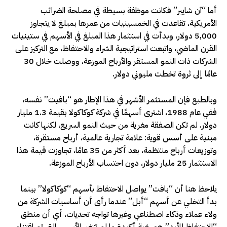
أما “آن شايبر” فكانت موظفة بسيطة في مصلحة الضرائب
الأمريكية، تقاعدت في الخمسينيات من عمرها بمبلغ لا يتجاوز
5,000 دولار، وبدأت في استثمار هذا المبلغ في الأسهم في ستينيات
القرن الماضي، واتبعت استراتيجية الشراء والاحتفاظ، مع التركيز على
الشركات ذات النمو المستقر والأرباح الموزعة، ووصلت خلال 30
عامًا إلى ثروة تخطت مليوني دولار.
وبالطبع فإن المستثمر الأشهر في هذا الإطار هو “بافيت” نفسه،
ففي عام 1988، اشترى أسهمًا في شركة كوكاكولا بقيمة 1.3 مليار
دولار. لم تكن الصفقة مغرية من حيث النمو السريع، لكنها كانت
مبنية على أسس قوية: علامة تجارية عالمية، أرباح مستقرة،
وتوزيعات أرباح منتظمة، بعد أكثر من 35 عامًا، تجاوزت قيمة هذا
الاستثمار 25 مليار دولار، دون احتساب الأرباح الموزعة.
يلاحظ هنا أن “بافت” يواصل الاحتفاظ بأسهم “كوكاكولا” بينما
بدأ التخلي عن أسهم “أبل” عندما رأى أن أساسيات الشركة من
ولاء عملاء وذكاء اصطناعي وغيرها تواجه تحديات، أي أن منطق