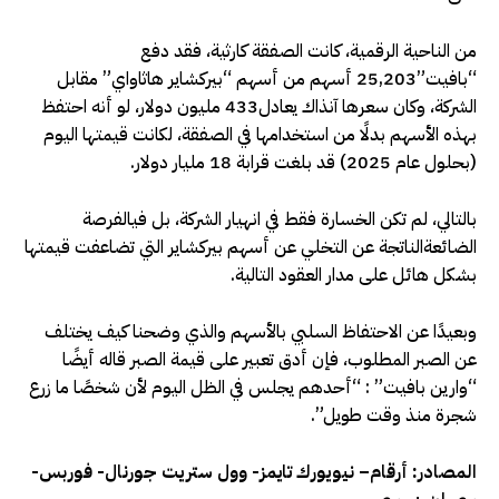
من الناحية الرقمية، كانت الصفقة كارثية، فقد دفع
“بافيت”
25,203
أسهم من أسهم “بيركشاير هاثاواي” مقابل
الشركة، وكان سعرها آنذاك يعادل
433
مليون دولار، لو أنه احتفظ
بهذه الأسهم بدلًا من استخدامها في الصفقة، لكانت قيمتها اليوم
(بحلول عام 2025) قد بلغت قرابة 18 مليار دولار
.
بالتالي، لم تكن الخسارة فقط في انهيار الشركة، بل فيالفرصة
الضائعةالناتجة عن التخلي عن أسهم بيركشاير التي تضاعفت قيمتها
بشكل هائل على مدار العقود التالية.
وبعيدًا عن الاحتفاظ السلبي بالأسهم والذي وضحنا كيف يختلف
عن الصبر المطلوب، فإن أدق تعبير على قيمة الصبر قاله أيضًا
“وارين بافيت” : “أحدهم يجلس في الظل اليوم لأن شخصًا ما زرع
شجرة منذ وقت طويل”.
المصادر: أرقام
–
نيويورك تايمز- وول ستريت جورنال- فوربس-