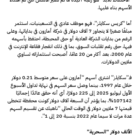
“الاحتفاظ للأبد” هو رغبة أكيدة ما لم تتغير الأسس التي تم اقتناء
الأسهم بناء عليها.
أما “كريس سكايلز”، فهو موظف عادي في التسعينيات، استثمر
مبلغًا صغيرًا لا يتجاوز 7 آلاف دولار في شركة أمازون في بداياتها، وعلى
الرغم من بدايات الشركة العادية أو حتى المحبطة، احتفظ بأسهمه
فيها، حتى رغم تقلبات السوق، بما في ذلك انفجار فقاعة الإنترنت في
عام 2000، بعد أكثر من 20 عامًا، أصبحت استثماراته تساوي
ملايين الدولارات.
فـ”سكايلز” اشترى أسهم “أمازون على سعر متوسط 0.21 دولار
خلال عام 1997، بينما وصل سعر السهم في نهاية تداول الأسبوع
الأول ليوليو 2025 إلى 225 دولارًا، أي أنه حقق عائدًا إجماليًا
107142%، بما يؤشر أن السبعة آلاف دولار كونت محفظة تتخطى
قيمتها 7 ملايين دولار في الوقت الحالي “ناهيك عن تقسيم السهم
عدة مرات لا سيما عام 2022 بنسبة 20 إلى 1”.
الألف دولار “السحرية”