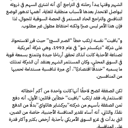
الشهير وقتها يبدأ رحلته في التراجع أي أنه اشترى السهم في ذروته
ليواصل الانحدار بعدها لأسباب منطقية للغاية، أهمها تدهور الوضع
التنافسي والتراجع الحاد المستمر في الحصة السوقية للجوال، لذا
فإن هذا الأمر ليس صبرًا ولكنه احتفاظ مطول غير مطلوب.
و”بافيت” نفسه ارتكب خطأ “الصبر السيئ” حيث قرر الاستحواذ
على شركة “ديكسشر شو” في عام 1993، وهي شركة أمريكية
لصناعة الأحذية كانت آنذاك تحقق أرباحًا جيدة وتتمتع بسمعة قوية
في السوق المحلي، وكان المستثمر الشهير يعتقد أن الشركة تمتلك
ما يسميه “خندقًا اقتصاديًا”، أي ميزة تنافسية مستدامة تحميها
من المنافسين
.
لكن الصفقة اتضح لاحقًا أنها كانت واحدة من أكبر أخطائه
الاستثمارية، فقد ارتكب “بافيت” خطأين قاتلين: الأول، أنه دفع
ثمن الصفقة بأسهم من شركته”بيركشاير هاثاواي”بدلًا من الدفع
نقدًا. والثاني، أنه أساء تقدير المنافسة الأجنبية، خاصة من الصين،
التي بدأت في غزو السوق الأمريكي بأحذية أرخص بكثير وأكثر قدرة
على المنافسة
.