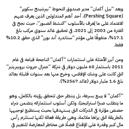
ويعد “بيل أكمان” مدير صندوق التحوط “بيرشينج سكوير”
(
Pershing Square
)، أحد أهم المتداولين الذين يعرف عنهم
الاعتماد على ما يُعرف بالأسلوب “النشط الصبور”، حيث نجح في
الفترة من 2003 إلى 2021، في تحقيق عائد سنوي مركب بلغ
17.1%، متفوقًا على مؤشر “ستاندرد أند بورز” الذي حقق 10.2%
فقط.
ومن أبرز الأمثلة على استثمارات “أكمان” الناجحة قيامه في عام
2011 باستثمار 60 مليون دولار في شركة “جنرال جروث بروبيريتيز”
التي كانت على وشك الإفلاس، وخرج منها بعد سنوات قليلة بعائد
بلغ 1.6 مليار دولار (عائد 2567%).
“أكمان” لا يبيع بسرعة، بل ينتظر حتى تتحقق رؤيته بالكامل، وهو
ما يتطلب صبرًا استراتيجيًا، ولكن أسلوب استثماراته يتضمن شراء
حصص مؤثرة في الشركات التي يستهدفها بحيث يستطيع توجيهها
بالطريقة التي يراها ملائمة، وهي طريقة فعالة لكنها تستلزم رأس
مال كبير وقدرة على الإقناع فضلًا عن مخاطر المعارضة للتغيير في