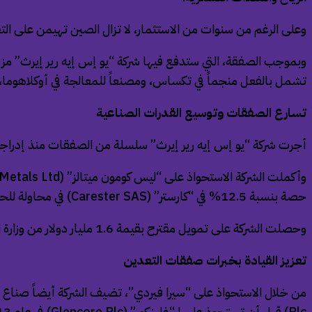
وعلى الرغم من سنوات من الاستثمار، لا تزال الصين تهيمن على الت
وبموجب الصفقة، التي ستدفع فيها شركة “يو إس إيه رير إيرث” مزيجاً 
تشمل بالفعل منجماً في تكساس، ومصنعاً للمعالجة في أوكلاهوما، وم
تسارع الصفقات وتوسيع القدرات الصناعية
أجرت شركة “يو إس إيه رير إيرث” سلسلة من الصفقات منذ إدراجها
حصة بنسبة 12.5% في “كارستر” (Carester SAS) في محاولة للحصول على خبرة الشركة الفرنسية في معالجة العناصر الأرضية النادرة.
وحصلت الشركة على تمويل مقترح بقيمة 1.6 مليار دولار من وزارة التجارة الأميركية في يناير، وهو تمويل مشروط بتحقيق أهداف رئيسية في تطوير مشاريعها الأساسية.
تعزيز القيادة بخبرات صفقات التعدين
Plc) قبل أن تستحوذ عليها “غلينكور” (Glencore Plc) في عام 2013.