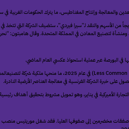
عدين والمعالجة وإنتاج المغناطيس، ما يترك الحكومات الغربية في سب
من الأسهم والنقد لـ”سيرا فيردي”، ستضيف الشركة التي تتخذ في أوكلا
نشأة لتصنيع المعادن في المملكة المتحدة. وقال هامبتون: “نحن لا 
 في البورصة عبر عملية استحواذ عكسي العام الماضي.
وأكملت الشركة الاستحواذ على “ليس كومون ميتالز” ( Metals Ltd