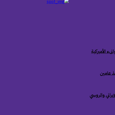
ىء الأميركية
ذ عامين
إيراني والروسي