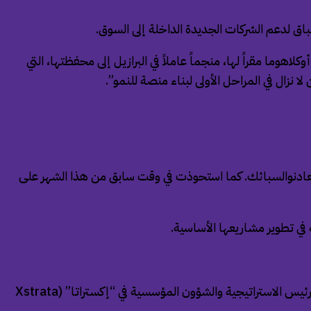
اق لدعم الشركات الجديدة الداخلة إلى السوق.
هوما مقراً لها، منجماً عاملاً في البرازيل إلى محفظتها، التي
نزال في المراحل الأولى لبناء منصة للنمو”.
Less Common) في عام 2025، ما منحها ملكية شركة لتصنيعالمعادنوالسبائك. كما استحوذت في وقت سابق من هذا الشهر على
من خلال الاستحواذ على “سيرا فيردي”، تضيف الشركة أيضاً صناع صفقات مخضرمين إلى صفوفها العليا. فقد شغل موريتيس منصب رئيس الاستراتيجية والشؤون المؤسسية في “إكستراتا” (Xstrata