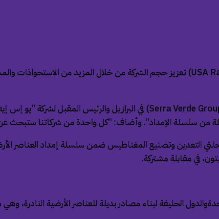
يريد الرئيس المرتقب لشركة “يو إس إيه رير إيرث” (USA Rare Earth Inc) تعزيز حجم الشرك
رحلة من سلسلة الإمداد”. وأضاف: “كل واحدة من شركاتنا ستبحث 
 التعدين وتصنيع المغناطيس ضمن سلسلة إمداد العناصر الأرضية الن
بتون، في مقابلة مشتركة.