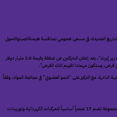
ة من خلال المزيد من الاستحواذات والمشاريع الجديدة، في مسعى هجومي لمنافسة هيمنةالصينوالتحول
وقال ثراس موريتيس، الرئيس التنفيذي لمجموعة “سيرا فيردي” (Serra Verde Group) في البرازيل والرئيس المقبل لشركة “يو إس إيه رير إيرث”، بعد إعلان الشركتين عن صفقة بقيمة 2.8 مليار دولار
عن فرص، وستكون مهمتنا تقييم تلك الفرص”.
ادرة، مع التركيز على “النمو العضوي” في معالجة المواد، وفقاً
تسلط هذه الصفقة الضوء على مسعى أوسع من قبلالولايات المتحدةوالدول الحليفة لبناء مصادر بديلة للعناصر الأرضية النادرة، وهي مجموعة تضم 17 عنصراً أساسياً للمركبات الكهربائية وتوربينات