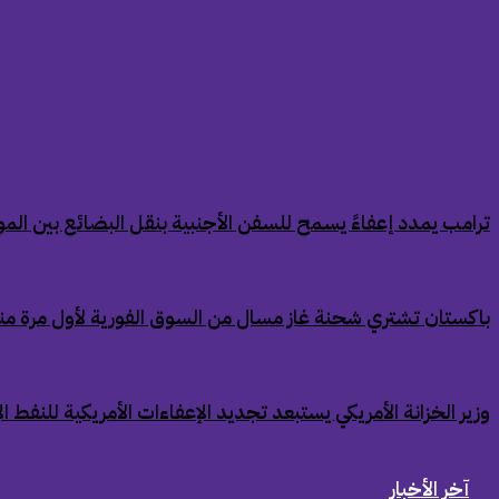
‏ترامب يمدد إعفاءً يسمح للسفن الأجنبية بنقل البضائع بين الموان
‏باكستان تشتري شحنة غاز مسال من السوق الفورية لأول مرة من
‏وزير الخزانة الأمريكي يستبعد تجديد الإعفاءات الأمريكية للنفط ال
آخر الأخبار