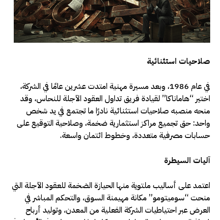
صلاحيات استثنائية
في عام 1986، وبعد مسيرة مهنية امتدت عشرين عامًا في الشركة،
اختير “هاماناكا” لقيادة فريق تداول العقود الآجلة للنحاس، وقد
منحه منصبه صلاحيات استثنائية نادرًا ما تجتمع في يد شخص
واحد: حق تجميع مراكز استثمارية ضخمة، وصلاحية التوقيع على
حسابات مصرفية متعددة، وخطوط ائتمان واسعة.
آليات السيطرة
اعتمد على أساليب ملتوية منها الحيازة الضخمة للعقود الآجلة التي
منحت “سوميتومو” مكانة مهيمنة السوق، والتحكم المباشر في
العرض عبر احتياطيات الشركة الفعلية من المعدن، وتوليد أرباح