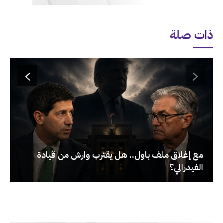
ذات صلة
‏مع إغلاق ملف باول.. هل يقترب وارش من قيادة
الفيدرالي؟