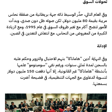
تحولات السوق
وفي العام التالي، حذّر الوسيط ذاته جهة بريطانية من صفقة نحاس
مريبة بقيمة 80 مليون دولار، لكن صوته ظل دون صدى، وبدأت
الأمور تتضح أكثر مع تغير ظروف السوق في عام 1995، ومع الزيادة
الكبيرة من المعروض من النحاس، مع انتعاش التعدين في الصين.
الإدانة
وفي النهاية أدين “هاماناكا” بتهم الاحتيال والتزوير وحكم عليه
بالسجن لمدة ثماني سنوات، ورغم نفي “سوميتومو” علمها
بأنشطة “هاماناكا” غير القانونية، إلا أنها دفعت 150 مليون دولار
لتسوية الدعاوى مع الجهات التنظيمية، في فضيحة أضرت
بسمعتها.