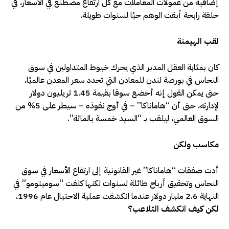
إضافية من عمولات المعاملات مع كل ارتفاع مصطنع في الأسعار، في
حلقة رابحة أبقت الوهم حيًا لسنوات طويلة
.
لقب الهيمنة
كان بمثابة العقل المدبر الذي يحرك خيوط المتداولين في سوق
النحاس في بورصة لندن للمعادن التي تحدد سعر المعدن عالميًا،
حتى يمكن القول إنه أخضع سوقا بقيمة 1.45 تريليون دولار
لإدارته، حتى أن “هاماناكا” – في أوج نفوذه – سيطر على 5% من
السوق العالمي، ليلقب بـ “السيد خمسة بالمائة”.
مكاسب ولكن
أدت صفقات “هاماناكا” غير القانونية إلى ارتفاع الأسعار في سوق
النحاس وتحقيق أرباح طائلة لسنوات لكنها كلفت “سوميتومو” في
النهاية 2.6 مليار دولار عندما انكشفت عملية الاحتيال عام 1996،
لكن كيف انكشف التلاعب؟