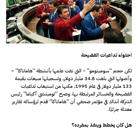
احتواء تداعيات الفضيحة
لكن حجم “سوميتومو” – التي نفت علمها بأنشطة “هاماناكا” –
وأصولها التي بلغت 34.8 مليار دولار، وتسجيلها مبيعات بقيمة
133 مليار دولار في عام 1995، مكنها من استيعاب تداعيات
الفضيحة والخسائر المرتبطة بها، وصرح “توميتشي أكياما” رئيس
الشركة آنذاك في مؤتمر صحفي أن “هاماناكا” قدم لرؤسائه تقارير
معدلة جزئيًا.
هل كان يخطط وينفذ بمفرده؟