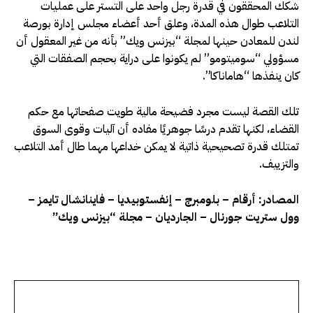
شكك المحققون في قدرة رجل واحد على التستر على عمليات
التلاعب طوال هذه المدة، وعلق أحد أعضاء مجلس إدارة بورصة
لندن للمعادن حينها لمجلة “بيزنس ويك” بأنه من غير المعقول أن
مسؤولي “سوميتومو” لم يكونوا على دراية بحجم الصفقات التي
كان ينفذها “هاماناكا”.
تلك القصة ليست مجرد فضيحة مالية طويت صفحاتها مع حكم
القضاء، لكنها تقدم درسًا جوهريًا مفاده أن آليات وقوى السوق
تمتلك قدرة تصحيحية ذاتية لا يمكن خداعها مهما طال أمد التلاعب
والتزييف.
المصادر: أرقام – بلومبرج – إنفستوبيديا – فاينانشال تايمز –
وول ستريت جورنال – الجارديان – مجلة “بيزنس ويك”