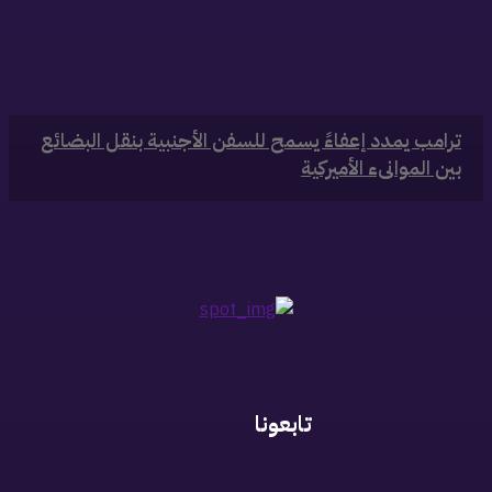
‏ترامب يمدد إعفاءً يسمح للسفن الأجنبية بنقل البضائع
بين الموانىء الأميركية
تابعونا