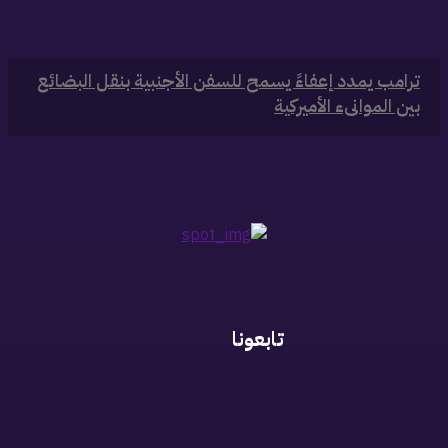
‏ترامب يمدد إعفاءً يسمح للسفن الأجنبية بنقل البضائع
بين الموانىء الأميركية
تابعونا