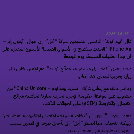
2025-10-13
ل “تيم كوك”، الرئيس التنفيذي لشركة “أبل”، إن جوال “آيفون إير –
iPhone Air” الجديد سيُطرح في الأسواق الصينية الأسبوع المقبل، على
 تبدأ الطلبات المسبقة يوم الجمعة.
اء إعلان “كوك” في منشور عبر موقع “ويبو” يوم الإثنين خلال ثاني
ارة يجريها للصين هذا العام.
وتزامن ذلك مع إعلان شركة “تشاينا يونيكوم – China Unicom” عن
ولها على موافقة حكومية لإجراء تجارب تجارية لخاصية شرائح
صال الإلكترونية (eSIM) على الجوالات الذكية.
عمل جوال “آيفون إير” بخاصية شريحة الاتصال الإلكترونية فقط، نظراً
يكله النحيف، مما اضطر “أبل” إلى تأجيل طرحه في الصين بسبب
قيود التنظيمية على هذه التقنية.