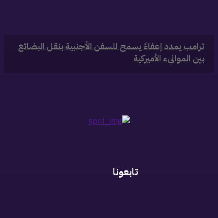
‏ترامب يمدد إعفاءً يسمح للسفن الأجنبية بنقل البضائع
بين الموانىء الأميركية
تابعونا