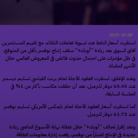
2025-10-08
تقرت أسعار النفط عند تسوية تعاملات الثلاثاء، مع تقييم المستثمرين
اق السوق بعد زيادة “أوبك+” سقف إنتاج نوفمبر بأقل من المتوقع،
 ظل مؤشرات على احتمال حدوث فائض في المعروض العالمي خلال
أشهر المقبلة.
ند الإغلاق، استقرت العقود الآجلة لخام برنت القياسي تسليم ديسمبر
عند 65.45 دولار للبرميل، بعد أن حققت مكاسب بأكثر من 1% في
جلسة السابقة.
ا استقرت أسعار العقود الآجلة لخام نايمكس الأمريكي تسليم نوفمبر
 دولار للبرميل.
عد إقرار تحالف “أوبك+” خلال عطلة نهاية الأسبوع الماضي زيادة
يدة في الإنتاج اعتباراً من نوفمبر، رفعت إدارة معلومات الطاقة