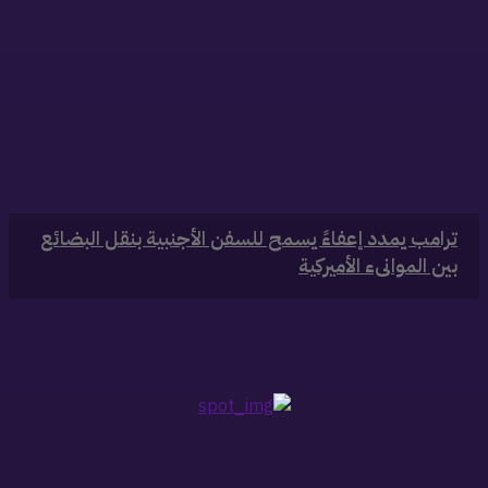
‏ترامب يمدد إعفاءً يسمح للسفن الأجنبية بنقل البضائع
بين الموانىء الأميركية