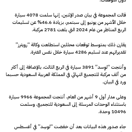
دون التوقعات.
قالت المجموعة في بيان صدر الإثنين، إنها سلمت 4078 سيارة
خلال الأشهر من يونيو إلى سبتمبر، بزيادة 46.6% عن تسليمات
الربع المناظر من عام 2024 التي بلغت 2781 مركبة.
يقارن ذلك بمتوسط توقعات محللين استطلعت وكالة “رويترز”
تقديراتهم عند تسليم 4286 سيارة خلال نفس الفترة.
وأنتجت “لوِسد” 3891 سيارة في الربع الثالث، بالإضافة إلى أكثر
من ألف مركبة للتجميع النهائي في المملكة العربية السعودية حسبما
ورد في البيان.
وعلى مدار أول 9 أشهر من العام، أنتجت المجموعة 9966 سيارة
باستثناء الوحدات المرسلة إلى السعودية للتجميع، وسلمت
10496 وحدة.
جاء صدور هذه البيانات بعد أن خفضت “لوسِد” في أغسطس