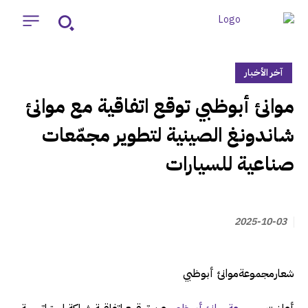
آخر الأخبار
‏موانئ أبوظبي توقع اتفاقية مع موانئ
شاندونغ الصينية لتطوير مجمّعات
صناعية للسيارات
2025-10-03
شعارمجموعةموانئ أبوظبي