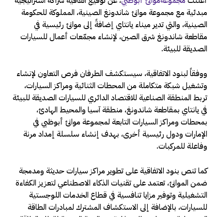
أعلنت
مجموعةموانئ أبوظبي
، عن توقيع اتفاقية شراكة استراتيجية
مبدئية مع مجموعة موانئ شاندونغ الصينية، المملوكة للحكومة
الصينية، والتي تدير ميناء يانتاي إضافةً إلى موانئ رئيسية في
مقاطعة شاندونغ شرق الصين، لإنشاء مجمّعات أعمال للسيارات
الصديقة للبيئة.
ووفقاً لبنود الاتفاقية، سيستكشف الطرفان فرص التعاون لإنشاء
وتشغيل شبكة متكاملة من المحطات الثنائية ومراكز السيارات،
تربط المنطقة الصناعية للاقتصاد الدائري للسيارات الصديقة للبيئة
في يانتاي بمقاطعة شاندونغ، منطقة آسيا والمحيط الهادئ،
بمحطات ومراكز السيارات التابعة لمجموعة موانئ أبوظبي في
الإمارات ودول رئيسية أخرى، بهدف إنشاء سلسلة إمداد مرنة
وفاعلة للمركبات.
كما تنص بنود الاتفاقية على تطوير مراكز سيارات حديثة ومدمجة
ضمن الموانئ، تعتمد على تقنيات الذكاء الاصطناعي لتعزيز الكفاءة
التشغيلية وتوفير مزايا تنافسية في قطاع الخدمات اللوجستية
للسيارات، بالإضافة إلى الاستكشاف المشترك لمبادرات الطاقة