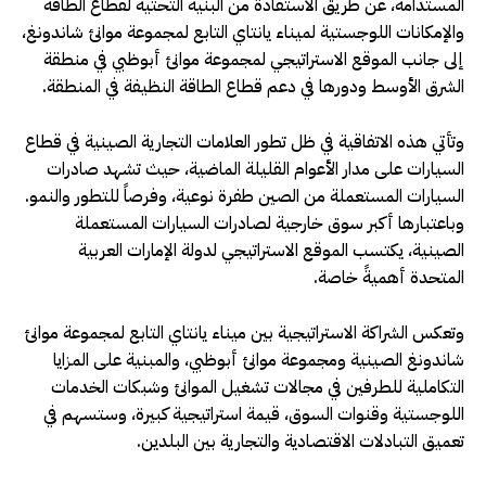
المستدامة، عن طريق الاستفادة من البنية التحتية لقطاع الطاقة
والإمكانات اللوجستية لميناء يانتاي التابع لمجموعة موانئ شاندونغ،
إلى جانب الموقع الاستراتيجي لمجموعة موانئ أبوظبي في منطقة
الشرق الأوسط ودورها في دعم قطاع الطاقة النظيفة في المنطقة.
وتأتي هذه الاتفاقية في ظل تطور العلامات التجارية الصينية في قطاع
السيارات على مدار الأعوام القليلة الماضية، حيث تشهد صادرات
السيارات المستعملة من الصين طفرة نوعية، وفرصاً للتطور والنمو.
وباعتبارها أكبر سوق خارجية لصادرات السيارات المستعملة
الصينية، يكتسب الموقع الاستراتيجي لدولة الإمارات العربية
المتحدة أهميةً خاصة.
وتعكس الشراكة الاستراتيجية بين ميناء يانتاي التابع لمجموعة موانئ
شاندونغ الصينية ومجموعة موانئ أبوظبي، والمبنية على المزايا
التكاملية للطرفين في مجالات تشغيل الموانئ وشبكات الخدمات
اللوجستية وقنوات السوق، قيمة استراتيجية كبيرة، وستسهم في
تعميق التبادلات الاقتصادية والتجارية بين البلدين.