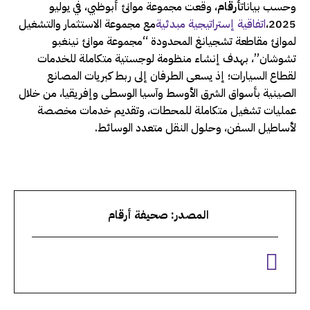
وحسب بيانات
أرقام
، وقعت مجموعة موانئ أبوظبي، في يوليو
2025،
اتفاقية إستراتيجية مبدئية
مع مجموعة الاستثمار والتشغيل
لموانئ مقاطعة تشجيانغ المحدودة “مجموعة موانئ نينغبو
تشوشان”، بهدف إنشاء منظومة لوجستية متكاملة للخدمات
لقطاع السيارات؛ إذ يسعى الطرفان إلى ربط كبريات المصانع
الصينية بأسواق الشرق الأوسط وآسيا الوسطى وإفريقيا، من خلال
عمليات تشغيل متكاملة للمحطات، وتقديم خدمات مخصصة
لأساطيل السفن، وحلول النقل متعدد الوسائط.
المصدر: صحيفة أرقام