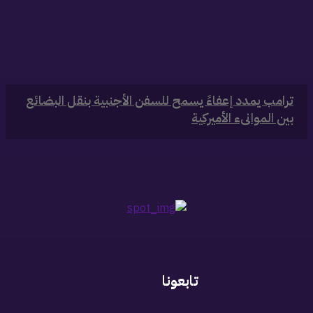
‏ترامب يمدد إعفاءً يسمح للسفن الأجنبية بنقل البضائع
بين الموانىء الأميركية
تابعونا