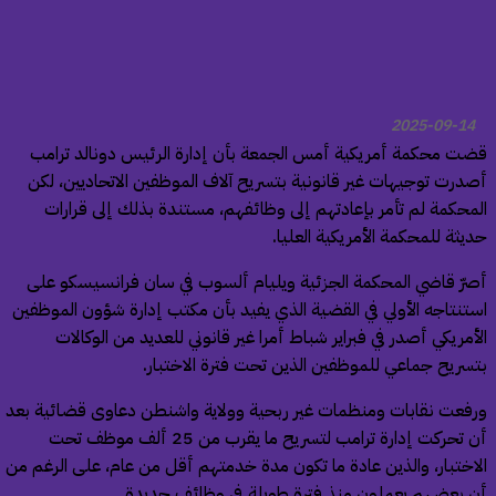
2025-09-14
ت محكمة أمريكية أمس الجمعة بأن إدارة الرئيس دونالد ترامب
المحكمة لم تأمر بإعادتهم إلى وظائفهم، مستندة بذلك إلى قرارات
يثة للمحكمة الأمريكية العليا.
رّ قاضي المحكمة الجزئية ويليام ألسوب في سان فرانسيسكو على
تنتاجه الأولي في القضية الذي يفيد بأن مكتب إدارة شؤون الموظفين
أمريكي أصدر في فبراير شباط أمرا غير قانوني للعديد من الوكالات
سريح جماعي للموظفين الذين تحت فترة الاختبار.
فعت نقابات ومنظمات غير ربحية وولاية واشنطن دعاوى قضائية بعد
أن تحركت إدارة ترامب لتسريح ما يقرب من 25 ألف موظف تحت
اختبار، والذين عادة ما تكون مدة خدمتهم أقل من عام، على الرغم من
 بعضهم يعملون منذ فترة طويلة في وظائف جديدة.