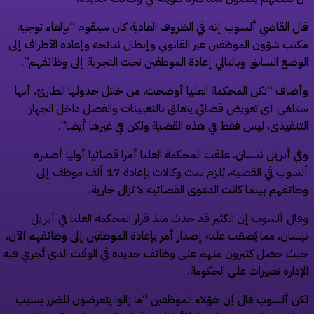
ل القاضي ألسوب إنه في الظروف العادية كان سيقوم “بإلغاء توجيه
تب شؤون الموظفين غير القانوني وإبطال نتائجه وإعادة الأطراف إلى
وضع السابق وبالتالي إعادة الموظفين تحت التجربة إلى وظائفهم”.
ضاف “لكن المحكمة العليا أوضحت، من خلال جدولها الطارئ، أنها
لغي أي تعويض قضائي يتعلق بالتعيينات والفصل داخل الجهاز
تنفيذي، ليس فقط في هذه القضية ولكن في غيرها أيضا”.
ي أبريل نيسان، علقت المحكمة العليا أمرا قضائيا أوليا أصدره
ألسوب في القضية، يُلزم ست وكالات بإعادة 17 ألف موظف إلى
ائفهم بينما كانت الدعوى القضائية لا تزال جارية.
ال ألسوب إن الكثير قد حدث منذ قرار المحكمة العليا في أبريل
سان، مما يُصعّب عليه إصدار أمر بإعادة الموظفين إلى وظائفهم الآن،
ث حصل كثيرون منهم على وظائف جديدة في الوقت الذي تُجري فيه
إدارة تغييرات على الحكومة.
ن ألسوب قال إن هؤلاء الموظفين “ما زالوا يتعرضون للضرر بسبب