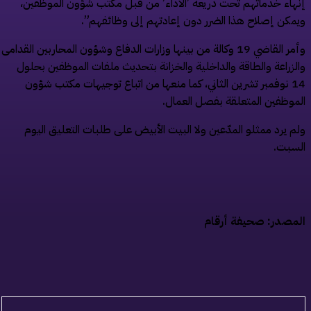
هاء خدماتهم تحت ذريعة ’الأداء’ من قبل مكتب شؤون الموظفين،
مكن إصلاح هذا الضرر دون إعادتهم إلى وظائفهم”.
وأمر القاضي 19 وكالة من بينها وزارات الدفاع وشؤون المحاربين القدامى
لزراعة والطاقة والداخلية والخزانة بتحديث ملفات الموظفين بحلول
14 نوفمبر تشرين الثاني، كما منعها من اتباع توجيهات مكتب شؤون
موظفين المتعلقة بفصل العمال.
م يرد ممثلو المدّعين ولا البيت الأبيض على طلبات التعليق اليوم
سبت.
مصدر: صحيفة أرقام