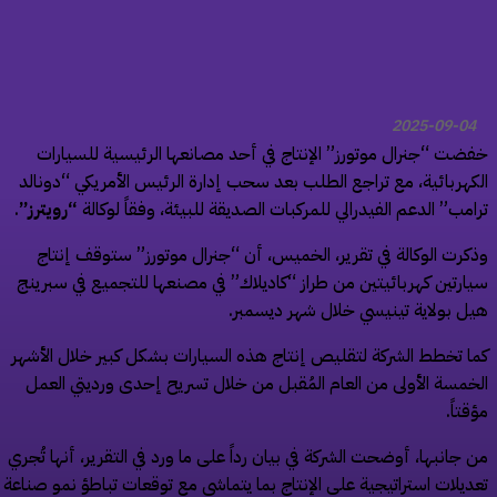
2025-09-04
ضت “جنرال موتورز” الإنتاج في أحد مصانعها الرئيسية للسيارات
كهربائية، مع تراجع الطلب بعد سحب إدارة الرئيس الأمريكي “دونالد
امب” الدعم الفيدرالي للمركبات الصديقة للبيئة، وفقاً لوكالة
“رويترز”
.
كرت الوكالة في تقرير، الخميس، أن “جنرال موتورز” ستوقف إنتاج
ارتين كهربائيتين من طراز “كاديلاك” في مصنعها للتجميع في سبرينج
ل بولاية تينيسي خلال شهر ديسمبر.
ا تخطط الشركة لتقليص إنتاج هذه السيارات بشكل كبير خلال الأشهر
خمسة الأولى من العام المُقبل من خلال تسريح إحدى ورديتي العمل
قتاً.
 جانبها، أوضحت الشركة في بيان رداً على ما ورد في التقرير، أنها تُجري
ديلات استراتيجية على الإنتاج بما يتماشى مع توقعات تباطؤ نمو صناعة