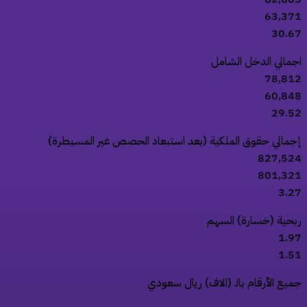
63,37
30.6
جمالي الدخل الشامل
78,81
60,84
29.5
جمالي حقوق الملكية (بعد استبعاد الحصص غير المسيطرة)
827,52
801,32
3.2
بحية (خسارة) السهم
1.9
1.5
ميع الأرقام بالـ (الاف) ريال سعودي