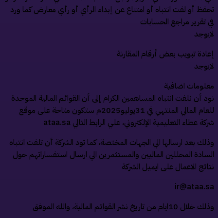
حفظ أو لفت انتباه أو امتناع عن إبداء الرأي أو رأي معارض كما ورد
ي تقرير مراجع الحسابات
ايوجد
عادة تبويب بعض أرقام المقارنة
ايوجد
علومات اضافية
ود أن نلفت انتباه المساهمين الكرام إلى أن القوائم المالية الموحدة
للعام المالي المنتهي في 31يوليو2025م ستكون متاحة على موقع
ركة عطاء التعليمية الإلكتروني، علي الرابط التالي ataa.sa
ذلك بعد ارسالها الي الجهات المختصة، كما تود الشركة أن تلفت انتباه
لسادة المحللين الماليين والمستثمرين الي ارسال استفساراتهم حول
تائج الاعمال على ايميل الشركة
ir@ataa.s
 خلال 10ايام من تاريخ نشر القوائم المالية، والله الموفق