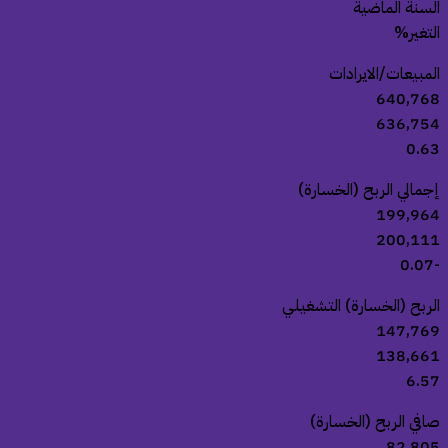
لسنة الماضية
لتغير%
لمبيعات/الايرادات
640,76
636,75
0.6
جمالي الربح (الخسارة)
199,96
200,11
-
لربح (الخسارة) التشغيلي
147,76
138,66
6.5
افي الربح (الخسارة)
82,80