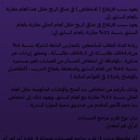
عود سبب الارتفاع ( الانخفاض ) في صافي الربح خلال هذا العام مقارنة
العام السابق إلى
عود سبب الارتفاع في صافي الربح خلال العام الحالي مقارنة بالعام
سابق بنسبة 31% مقارنة بالعام السابق الي:
زيادة اعداد الطلاب الملتحقين بالمدارس التابعة للشركة بنسبة 2%
من44,4الف طالبـــــــ/ـة الي 45,2الف طالبـــــــ/ـة ، وتحقق إيرادات غير
تكررة ، بالإضافة الي انخفاض الخسائر من العمليات الغير مستمره
بنسبة 65% عن العام السابق والمتعلقة بقطاع التدريب ، (التفاصيل
لإيضاح رقم33 في القوائم المالية )
ذلك بالرغم من انخفاض بند المنح والإعانات الحكومية خلال العام
الحالي بنسبة 23% مقارنة مع العام السابق، ويعود ذلك إلى انخفاض
ند دعم الأجور المقدم من صندوق تنمية الموارد البشرية .
يان نوع تقرير مراجع الحسابات
لرأي غير المعدل
ي ملاحظة وردت في تقرير مراجع الحسابات متمثلة في فقرة أمر آخر أو