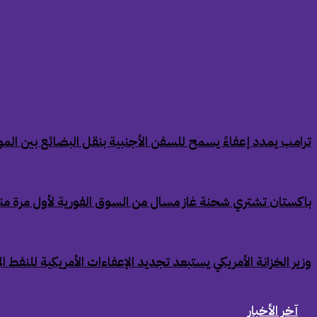
‏ترامب يمدد إعفاءً يسمح للسفن الأجنبية بنقل البضائع بين الموان
‏باكستان تشتري شحنة غاز مسال من السوق الفورية لأول مرة من
‏وزير الخزانة الأمريكي يستبعد تجديد الإعفاءات الأمريكية للنفط ال
آخر الأخبار