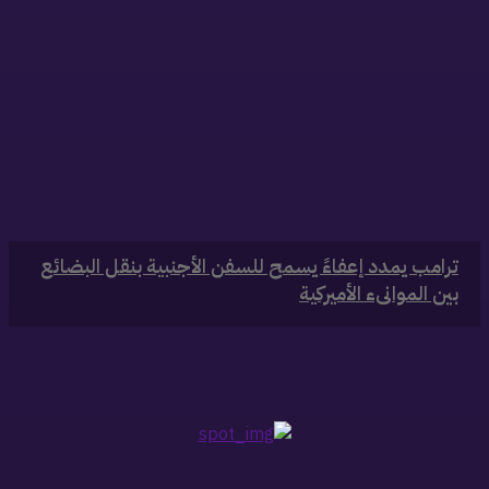
‏ترامب يمدد إعفاءً يسمح للسفن الأجنبية بنقل البضائع
بين الموانىء الأميركية