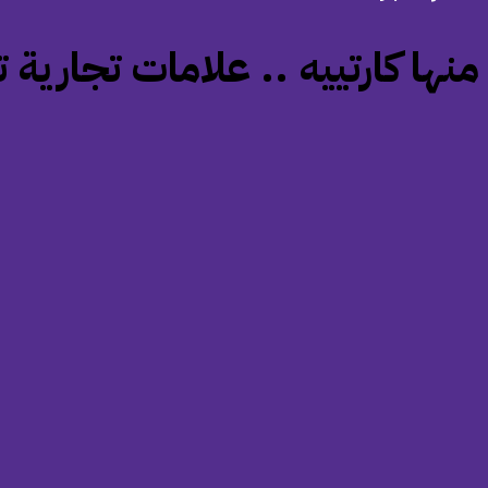
‏منها كارتييه .. علامات تجار