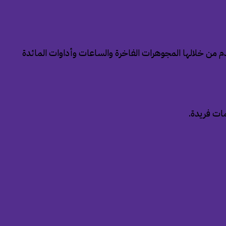
 على يد “ماريو بوتشيلاتي” وقدمت تصميمات حرفية راقية، ويصل عدد متاجرها حاليًا إلى 49 متجرًا تقدم من خلالها المجوهرات الفاخرة والساعات وأداوات المائدة