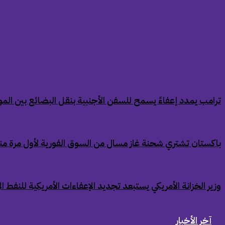
‏ترامب يمدد إعفاءً يسمح للسفن الأجنبية بنقل البضائع بين الموان
‏باكستان تشتري شحنة غاز مسال من السوق الفورية لأول مرة من
‏وزير الخزانة الأمريكي يستبعد تجديد الإعفاءات الأمريكية للنفط ال
آخر الأخبار