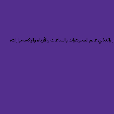
ة من العلامات التجارية بمثابة دار رائدة في عالم المجوهرات والساعات والأزياء والإكسسوارات،