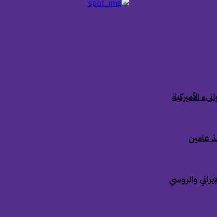
ىء الأميركية
ذ عامين
إيراني والروسي