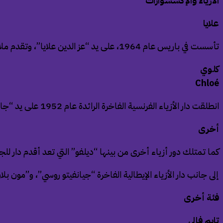
الأزياء والإكسسوارات
علايا
تأسست في باريس عام 1964، على يد “عز الدين علايا”، وتقدم ملابس جاهزة فريدة وحقائب وأحذية وإكسسوارات.
كلوي
Chloé
انطلقت دار الأزياء الفرنسية الفاخرة الرائدة عام 1952 على يد “جابي أغيون”.
أخرى
كما تمتلك دور أزياء أخرى من بينها “ديلفو” التي تعد أقدم دار للجل
إلى جانب دار الأزياء الإيطالية الفاخرة “جيانفيتو روسي”، و”مون بلان
فئة أخرى
تايم فالي