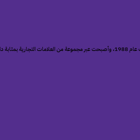
“ريتشمونت” شركة سويسرية متخصصة في السلع الفاخرة، تأسست عام 1988، وأصبحت عبر مجموع
رقام