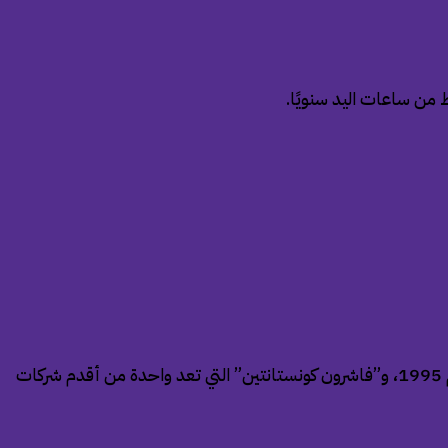
 من ساعات اليد سنويًا.
في مجال صناعة الساعات تضم الشركة أيضًا علامات تشمل “جيجر لوكولتر”، و”بانيراي”، و”بياجيه”، و”روجيه دوبوي” التي تأسست عام 1995، و”فاشرون كونستانتين” التي تعد واحدة من أقدم شركات