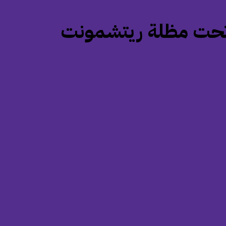
ية تحت مظلة ريتشمونت