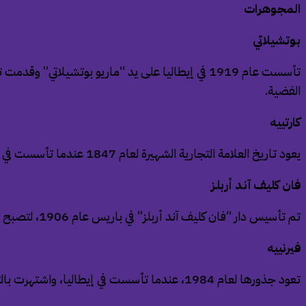
المجوهرات
بوتشيلاتي
الفضية.
كارتييه
يعود تاريخ العلامة التجارية الشهيرة لعام 1847 عندما تأسست في باريس، واشتهرت بإبداعاتها في عالم المجوهرات والساعات بتصميمات فريدة.
فان كليف آند أربلز
تم تأسيس دار “فان كليف آند أربلز” في باريس عام 1906، لتصبح مرجعًا عالميًا في عالم المجوهرات والساعات الفاخرة.
فيرنييه
تعود جذورها لعام 1984، عندما تأسست في إيطاليا، واشتهرت بالتصميمات المميزة لمجوهراتها الفاخرة.