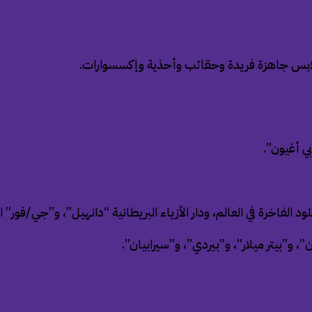
ود الفاخرة في العالم، ودار الأزياء البريطانية “دانهيل”، و”جي/فور
”، و”بيتر ميلار”، و”بيردي”، و”سيرابيان”.