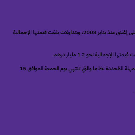
أقفل مؤشر سوق دبي المالي تداولات جلسة يوم أمس الأربعاء، على ارتفاع بنسبة 0.5% عند مستوى 6208 نقطة، ليُواصل تسجيل أعلى إغلاق منذ يناير 2008، وبتداولات بلغت قيمتها الإجمالية
ويترقب المستثمرون والمتعاملون في الأسواق الإماراتية إعلان الشركات المُدرجة عن نتائجها المالية للربع الثاني من العام 2025، خلال المهلة المُحددة نظاما والتي تنتهي يوم الجمعة الموافق 15