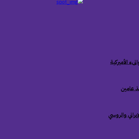
ىء الأميركية
ذ عامين
إيراني والروسي