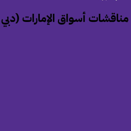
‏مناقشات أسواق الإمارات (دبي وأبوظب