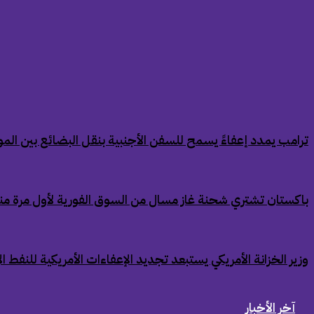
‏ترامب يمدد إعفاءً يسمح للسفن الأجنبية بنقل البضائع بين الموان
‏باكستان تشتري شحنة غاز مسال من السوق الفورية لأول مرة من
‏وزير الخزانة الأمريكي يستبعد تجديد الإعفاءات الأمريكية للنفط ال
آخر الأخبار