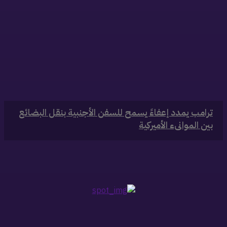
‏ترامب يمدد إعفاءً يسمح للسفن الأجنبية بنقل البضائع
بين الموانىء الأميركية