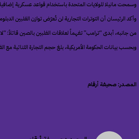
وسمحت مانيلا للولايات المتحدة باستخدام قواعد عسكرية إضافية عل
وأكد الرئيسان أن التوترات التجارية لن تُعرّض توازن الفلبين ا
من جانبه، أبدى “ترامب” تفهماً لعلاقات الفلبين بالصين قائلاً: “لا
وبحسب بيانات الحكومة الأمريكية، بلغ حجم التجارة الثنائية مع الفلبين 23.5 مليار دولار العام الماضي، منها عجز تجاري لصالح مانيلا بقيمة 4.9 م
المصدر: صحيفة أرقام