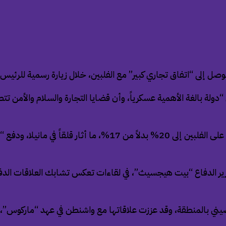
توصل إلى “اتفاق تجاري كبير” مع الفلبين، خلال زيارة رسمية للرئيس 
“دولة بالغة الأهمية عسكرياً، وأن قضايا التجارة والسلام والأمن 
وكانت إدارة “ترامب” قد رفعت هذا الشهر الرسوم الجمركية المقررة ع
ووزير الدفاع “بيت هيجسيث”، في لقاءات تعكس تشابك العلاقات الدف
وذ الصيني بالمنطقة، وقد عززت علاقاتها مع واشنطن في عهد “ماركوس”،