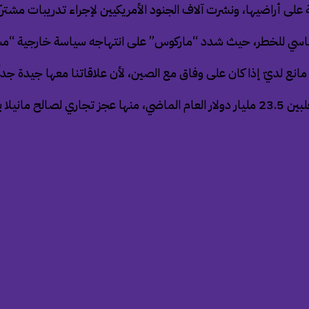
ى أراضيها، ونشرت آلاف الجنود الأمريكيين لإجراء تدريبات مشتركة،
لدبلوماسي للخطر، حيث شدد “ماركوس” على انتهاجه سياسة خارجية “م
 مانع لديّ إذا كان على وفاق مع الصين، لأن علاقاتنا معها جيدة جداً
ليار دولار.