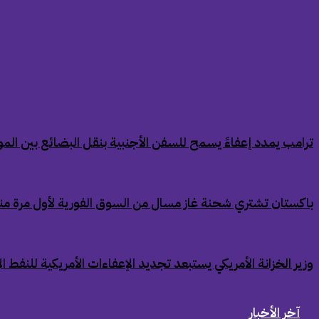
‏ترامب يمدد إعفاءً يسمح للسفن الأجنبية بنقل البضائع بين الموان
‏باكستان تشتري شحنة غاز مسال من السوق الفورية لأول مرة من
‏وزير الخزانة الأمريكي يستبعد تجديد الإعفاءات الأمريكية للنفط ال
آخر الأخبار