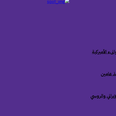
ىء الأميركية
ذ عامين
إيراني والروسي