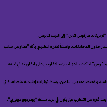
“فرديناند ماركوس الابن” إلى البيت الأبيض.
تتصدر جدول المحادثات، واصفاً نظيره الفلبيني بأنه “مفاوض صلب
لى الفلبين إلى 20% بدلاً من 17%، ما أثار قلقاً في مانيلا، ودفع “ماركوس” لتأكيد جاهزية بلاده للتفاوض على اتفاق ثنائي يُخفف
اعية والاقتصادية بين البلدين، وسط توترات إقليمية متصاعدة في
 بعد فترة من التقارب مع بكين في عهد سلفه “رودريجو دوتيرتي”.