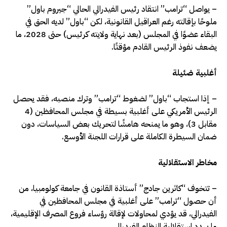
– يواصل “ترامب” انتقاد رئيس الفيدرالي الحالي “جيروم باول”
ملوحًا بإقالته رغم العراقيل القانونية، لكن “باول” لديه الحق في
البقاء عضوًا في المجلس (بعد نهاية ولايته كرئيس) حتى 2028، ما
يضعف نفوذ الرئيس القادم مؤقتًا.
أغلبية ضئيلة
– إذا استجاب “باول” لضغوط “ترامب” وترك منصبه، فقد يحصل
الرئيس الأمريكي على أغلبية بسيطة في مجلس المحافظين (4
مقابل 3)، وهو ما يمنحه هامشًا لتحريك بعض السياسات، دون
ضمان السيطرة الكاملة على قرارات اللجنة الأوسع.
مخاطر الاستقلالية
– تتخوف “كاثرين جادج” أستاذة القانون في جامعة كولومبيا، من
أن حصول “ترامب” على أغلبية في مجلس المحافظين في
الفيدرالي، قد يؤدي لمحاولات لإقالة رؤساء فروع المصرف الإقليمية،
ما يهدد استقلالية النظام الفيدرالي.