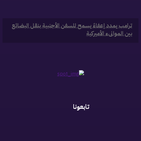
‏ترامب يمدد إعفاءً يسمح للسفن الأجنبية بنقل البضائع
بين الموانىء الأميركية
تابعونا