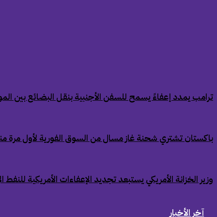
‏ترامب يمدد إعفاءً يسمح للسفن الأجنبية بنقل البضائع بين الموان
‏باكستان تشتري شحنة غاز مسال من السوق الفورية لأول مرة من
‏وزير الخزانة الأمريكي يستبعد تجديد الإعفاءات الأمريكية للنفط ال
آخر الأخبار