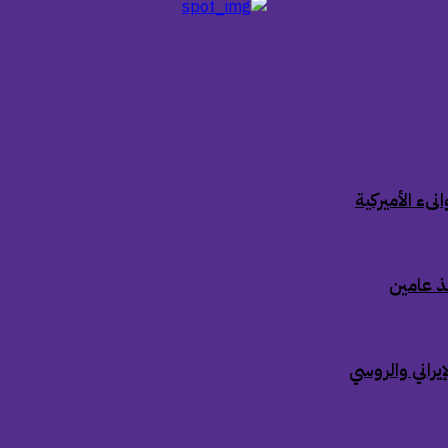
ىء الأميركية
ذ عامين
إيراني والروسي