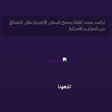
‏ترامب يمدد إعفاءً يسمح للسفن الأجنبية بنقل البضائع
بين الموانىء الأميركية
تابعونا