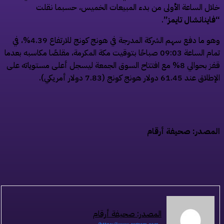
ال الساعة الأولى من بدء المبيعات الخميس، حسبما نقلت
اينانشال تايمز”
.
وهو ما دفع سهم الشركة المدرجة في هونج كونج للارتفاع 4.39%، في
تمام الساعة 09:03 صباحًا بتوقيت مكة المكرمة، مقلصًا مكاسبه بعدما
قفز بحوالي 8% مع افتتاح السوق الجمعة ليسجل أعلى مستوياته على
عند 61.45 دولار هونج كونج (7.83 دولار أمريكي).
مصدر: صحيفة أرقام
المصدر: صحيفة أرقام