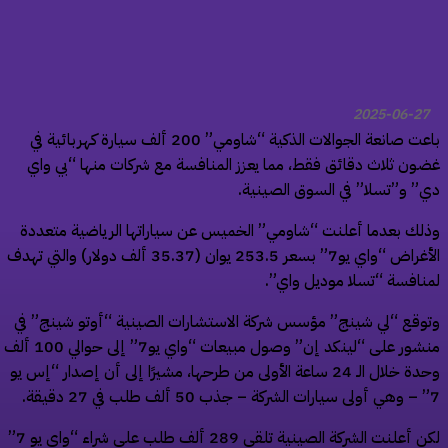
2025-06-27
باعت صانعة الجوالات الذكية “شاومي” 200 ألف سيارة كهربائية في
ون ثلاث دقائق فقط، مما يعزز المنافسة مع شركات منها “بي واي
” و”تسلا” في السوق الصينية.
لك بعدما أعلنت “شاومي” الخميس عن سياراتها الرياضية متعددة
الأغراض “واي يو7” بسعر 253.5 يوان (35.37 ألف دولار) والتي تهدف
نافسة “تسلا موديل واي”.
وقع “لي شينج” مؤسس شركة الاستشارات الصينية “أوتو شينج” في
منشور على “لينكد إن” وصول مبيعات “واي يو7” إلى حوالي 100 ألف
وحدة خلال الـ 24 ساعة الأولى من طرحها، مشيرًا إلى أن إصدار “إس يو
لكن أعلنت الشركة الصينية تلقي 289 ألف طلب على شراء “واي يو 7”