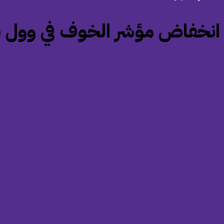
‏انخفاض مؤشر الخوف في وول ست