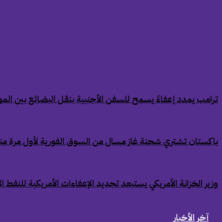
‏ترامب يمدد إعفاءً يسمح للسفن الأجنبية بنقل البضائع بين الموان
‏باكستان تشتري شحنة غاز مسال من السوق الفورية لأول مرة من
‏وزير الخزانة الأمريكي يستبعد تجديد الإعفاءات الأمريكية للنفط ال
آخر الأخبار