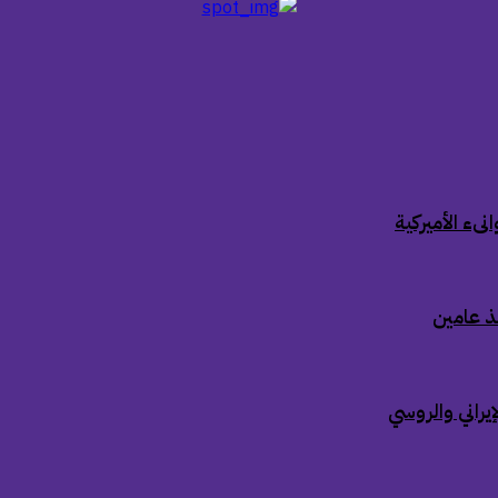
ىء الأميركية
ذ عامين
إيراني والروسي