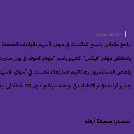
2025-06-24
تراجع مقياس رئيسي للتقلبات في سوق الأسهم بالولايات المتحدة خلال تعاملات الثلاثاء،ليلامس أد
وانخفض مؤشر “فيكس” الشهير باسم “مؤشر الخوف في وول ستريت” بنسبة 8.4% إلى 18.16 نقطة في تمام الساعة 12:55 مساء بتوقيت مكة المكرمة، بعد أن لامس 
ويُقلص المستثمرون رهاناتهم علىارتفاعالتقلبات في أسواق الأسهم 
وتشير قراءة مؤشر التقلبات في بورصة شيكاغو دون 20 نقطة إلى بيئة مستقرة نسبيًا في سوق الأوراق المالية، في حين أن القراءة فوق ذلك المستوى تعني ارتفاع التقلبات.
المصدر: صحيفة أرقام