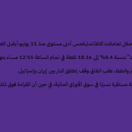
نى مستوى منذ 11 يونيو،أيقبل الضربات الإسرائيلية الأولى على إيران.
17.96 نقطة (-9.45%).
والنفط، عقب اتفاق وقف إطلاق النار بين إيران وإسرائيل.