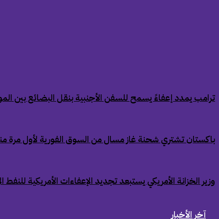
‏ترامب يمدد إعفاءً يسمح للسفن الأجنبية بنقل البضائع بين الموان
‏باكستان تشتري شحنة غاز مسال من السوق الفورية لأول مرة من
‏وزير الخزانة الأمريكي يستبعد تجديد الإعفاءات الأمريكية للنفط ال
آخر الأخبار