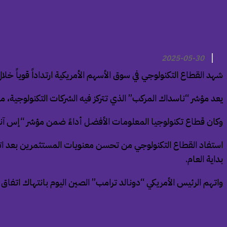
2025-05-30
شهد القطاع التكنولوجي في سوق الأسهم الأمريكية ارتداداً قوياً خ
يعد مؤشر “ناسداك المركب” الذي تتركز فيه الشركات التكنولوجية، مرتفعاً بأكثر من 9% على مدار هذا الشهر، وفقاً لما ن
وكان قطاع تكنولوجيا المعلومات الأفضل أداءً ضمن مؤشر “إس آند بي 500” الأوسع نطاقاً، ويتجه لتحقيق مكاسب شهرية تتج
بداية العام.
واتهم الرئيس الأمريكي “دونالد ترامب” الصين اليوم بانتهاك اتفا