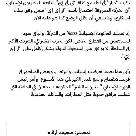
ذكرت “دياز” في لقاء مع قناة “تي في إي” التابعة للتلفزيون الإسباني،
أن الشركة المعروفة اختصاراً باسم “آر إي إي” تعمل وفق نظام
احتكاري، ولا ينبغي أن يظل الوضع كما هو عليه الآن.
إذ تمتلك الحكومة الإسبانية 20% من الشركة، والباقي يعود
لمساهمين من القطاع الخاص، لكن الحزب الاشتراكي، الشريك الأكبر
في السلطة، لا يوافق على استحواذ الدولة بشكل كامل على “آر إي
إي”.
يأتي هذا بعدما تعرضت إسبانيا، والبرتغال، وبعض المناطق
في
فرنسالانقطاع
واسع للتيار الكهربائي هذا الأسبوع، وأمر رئيس
الوزراء الإسباني “بيدرو سانشيز” الحكومة بالتحقيق في الحادثة التي
عطلت مرافق حيوية مثل المطارات، والسكك الحديدية.
المصدر: صحيفة أرقام