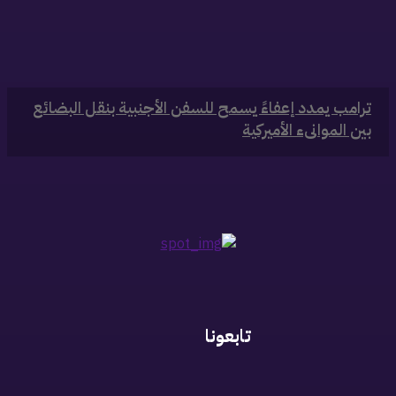
‏ترامب يمدد إعفاءً يسمح للسفن الأجنبية بنقل البضائع
بين الموانىء الأميركية
تابعونا