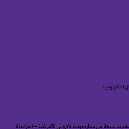
 التكنولوجيا.
 كبيرة فاخرة في كوريا الجنوبية واعتبرت نسخة من سيارة بويك لاكروس الأمريكية – المرتبطة