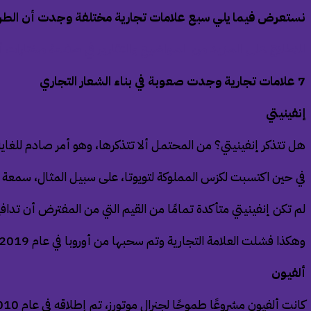
نستعرض فيما يلي سبع علامات تجارية مختلفة وجدت أن الطري
للاطلاع على المزيد من المواضيع والتقارير في صفحة مختارات أ
7
علامات تجارية وجدت صعوبة في بناء الشعار التجاري
إنفينيتي
هل تتذكر إنفينيتي؟ من المحتمل ألا تتذكرها، وهو أمر صادم للغاية،
في حين اكتسبت لكزس المملوكة لتويوتا، على سبيل المثال، سمعة ط
لم تكن إنفينيتي متأكدة تمامًا من القيم التي من المفترض أن تدافع
وهكذا فشلت العلامة التجارية وتم سحبها من أوروبا في عام 2019.
ألفيون