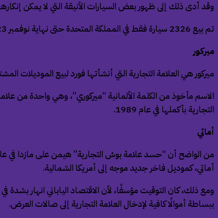
وقد أدى ذلك إلى ظهور بعض السيارات الأنيقة التي لا يمكن إنكارها مثل دي إس7 -وهي أنيقة للغاية
تم بيع 2326 سيارة فقط في المملكة المتحدة حتى نهاية نوفمبر 2023، بانخفاض حوالي 35 في المائة عن عام 2022.
ميركور
ميركور هي العلامة التجارية التي أنشأتها فورد لبيع الموديلات المشتقة 
الاسم مأخوذ من الكلمة الألمانية “ميركوري”، وهي واحدة من علامات 
التجارية بأكملها في عام 1989.
أماتي
أماتي، كموديل فاخر جديد موجه إلى أمريكا الشمالية.
ببساطة أموالًا كافية لإدخال العلامة التجارية إلى صالات العرض.