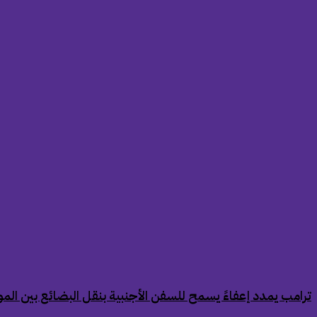
‏ترامب يمدد إعفاءً يسمح للسفن الأجنبية بنقل البضائع بين الموان