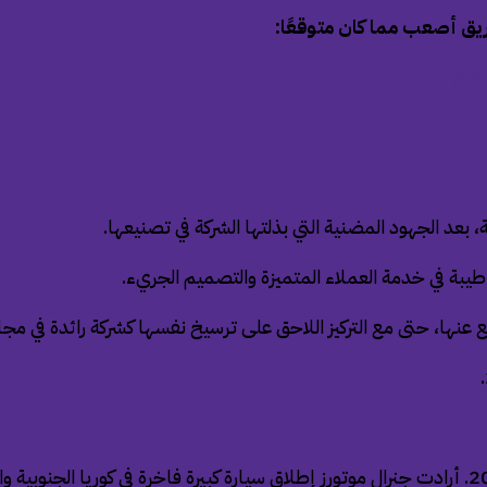
ق أصعب مما كان متوقعًا:
رقام
 بعد الجهود المضنية التي بذلتها الشركة في تصنيعها.
يبة في خدمة العملاء المتميزة والتصميم الجريء.
 عنها، حتى مع التركيز اللاحق على ترسيخ نفسها كشركة رائدة في مجال
كانت ألفيون مشروعًا طموحًا لجنرال موتورز، تم إطلاقه في عام 2010. أرادت جنرال موتورز إطلاق سيارة