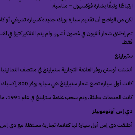
ارتباطًا وثيقًا بشارة فوكسهول – مناسبة.
لكن من الواضح أن تقديم سيارة بويك جديدة كسيارة تشيفي أو كاد
فقط.
ستيرلينغ
أنشئت أوستن روفر العلامة التجارية ستيرلينغ في منتصف الثمانيني
كانت أول سيارة تضع شعار ستيرلينغ هي سيارة روفر 800 إكسيك عام 1987، ولكن سرعان ما أصبح من الواضح أن الهوية الجديدة اللامعة لا يمكن أن تخفي بنية السيارة المروعة.
كانت المبيعات بطيئة، وتم سحب علامة سترلينغ في عام 1991، ما يثبت أن العلامة التجارية لا يمكن أن تساعد كثيرًا عندما يكون المنتج دون المستوى.
دي إس أوتوموبيلز
أطلقت دي إس أول سيارة لها كعلامة تجارية مستقلة مع دي إس5 في فبراير 2015. ومنذ ذلك الحين، تطورت لتصبح “دي إس أوتوموبيلز”.