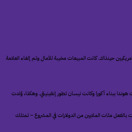
مريكيين حينذاك. كانت المبيعات مخيبة للآمال وتم إلغاء العلامة
انيين، كان لدى تويوتا لكزس، وقامت هوندا ببناء أكورا وكانت نيسان تطور إنفينيتي. وهكذا، وُلدت
مناخ الصعب، لم تكن مازدا – التي استثمرت بالفعل مئات الملايين من الدولارات في المشروع – تمتلك