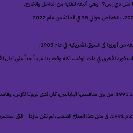
 من الداخل والخارج.
من أوروبا في السوق الأمريكية في عام 1985.
فورد الأخرى في ذلك الوقت، لكنه وقعه بدا غريباً جداً على آذان الأ
من الواضح أن “حسد علامة بوش التجارية” هيمن على مازدا في عام 1991. من بين منافسيها الياب
ومع ذلك، كان التوقيت مؤسفًا، لأن الاقتصاد الياباني انهار بشدة في عام 1991. في مثل هذا ال