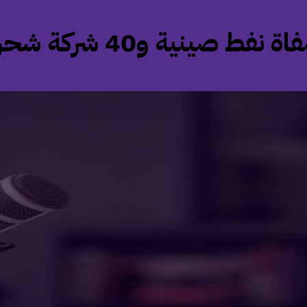
صينية و40 شركة شحن