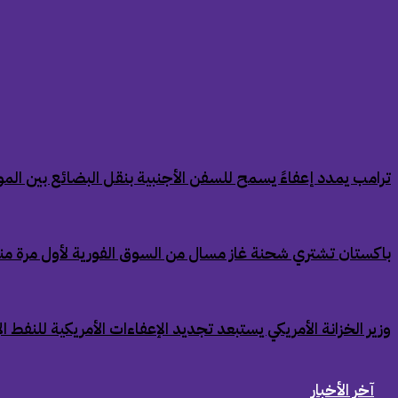
‏ترامب يمدد إعفاءً يسمح للسفن الأجنبية بنقل البضائع بين الموان
‏باكستان تشتري شحنة غاز مسال من السوق الفورية لأول مرة من
‏وزير الخزانة الأمريكي يستبعد تجديد الإعفاءات الأمريكية للنفط ال
آخر الأخبار