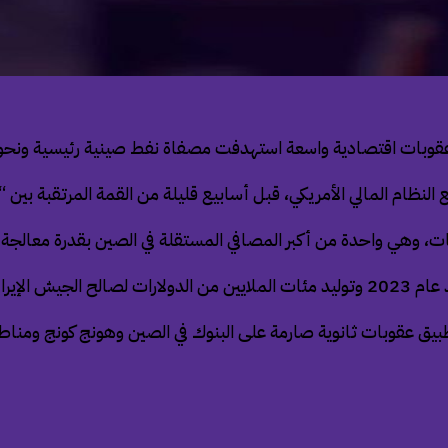
سعة استهدفت مصفاة نفط صينية رئيسية ونحو 40 شركة شحن تعمل في نقل الخام الإيراني
 النظام المالي الأمريكي، قبل أسابيع قليلة من القمة المرتقبة بين
دة من أكبر المصافي المستقلة في الصين بقدرة معالجة تصل إلى 400 ألف برم
 الإيراني.
طبيق عقوبات ثانوية صارمة على البنوك في الصين وهونج كونج ومناطق