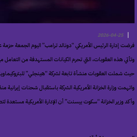
2026-04-25
فرضت إدارة الرئيس الأمريكي “دونالد ترامب” اليوم الجمعة حزمة عقوبات اقتصادية وا
وتأتي هذه العقوبات، التي تحرم الكيانات المستهدفة من التعامل مع
حيث شملت العقوبات منشأة تابعة لشركة “هينجلي” للبتروكيماويات، وهي واح
واتهمت وزارة الخزانة الأمريكية الشركة باستقبال شحنات إيرانية منذ عام 2023 وتوليد مئات الملايين من الدولارات لصالح الجيش
وأكد وزير الخزانة “سكوت بيسنت” أن الإدارة الأمريكية مستعدة لت