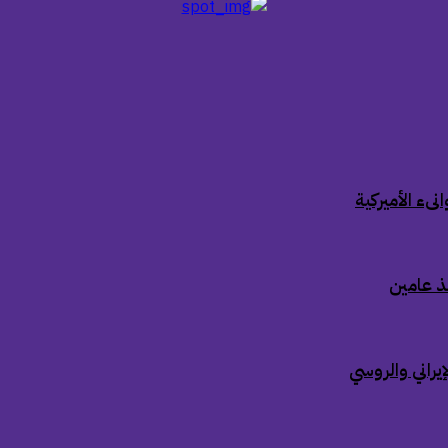
ىء الأميركية
ذ عامين
إيراني والروسي