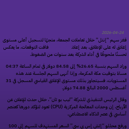
2026-04-24
ز سهم “إنتل” خلال تعاملات الجمعة، متجهًا لتسجيل أعلى مستوى
لاق له على الإطلاق، بعد إعلان
نتائج فصلية
فاقت التوقعات، ما يعكس
سنًا ملحوظًا في أداء الشركة بعد سنوات من الضغوط.
وزاد السهم بنسبة 26.65% إلى 84.58 دولار في تمام الساعة 04:37
اءً بتوقيت مكة المكرمة، وإذا أنهى السهم الجلسة عند هذه
المستويات، فسيتجاوز بذلك مستوى الإغلاق القياسي المسجل في 31
 2000 البالغ 74.88 دولار.
ال الرئيس التنفيذي للشركة “ليب بو تان”، خلال حدث للإعلان عن
الأرباح، إن وحدات المعالجة المركزية (CPU) تعود لتؤكد دورها كعنصر
اسي في عصر الذكاء الاصطناعي.
ورفع محللو “إتش إس بي سي” السعر المستهدف للسهم إلى 100