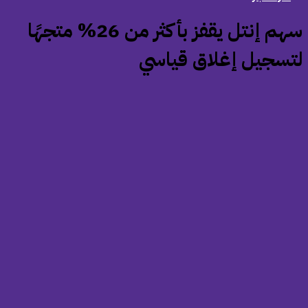
‏سهم إنتل يقفز بأكثر من 26% متجهًا
تسجيل إغلاق قياسي