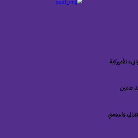
ىء الأميركية
ذ عامين
إيراني والروسي