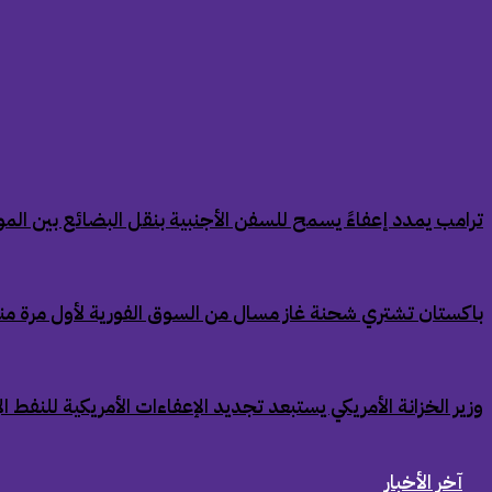
‏ترامب يمدد إعفاءً يسمح للسفن الأجنبية بنقل البضائع بين الموان
‏باكستان تشتري شحنة غاز مسال من السوق الفورية لأول مرة من
‏وزير الخزانة الأمريكي يستبعد تجديد الإعفاءات الأمريكية للنفط ال
آخر الأخبار