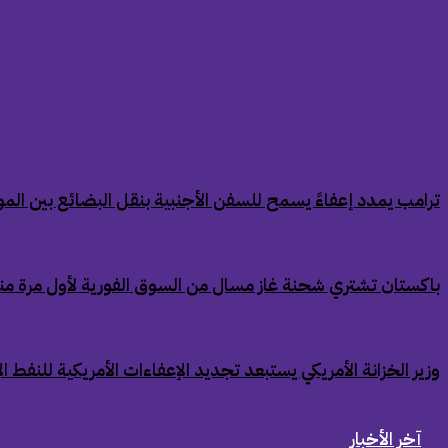
‏ترامب يمدد إعفاءً يسمح للسفن الأجنبية بنقل البضائع بين الموان
‏باكستان تشتري شحنة غاز مسال من السوق الفورية لأول مرة من
‏وزير الخزانة الأمريكي يستبعد تجديد الإعفاءات الأمريكية للنفط ال
آخر الأخبار