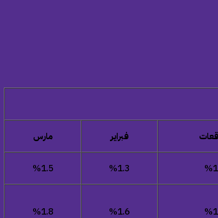
قعات
فبراير
مارس
%
1.5
%
1.3
%1
%1.8
%1.6
%
1