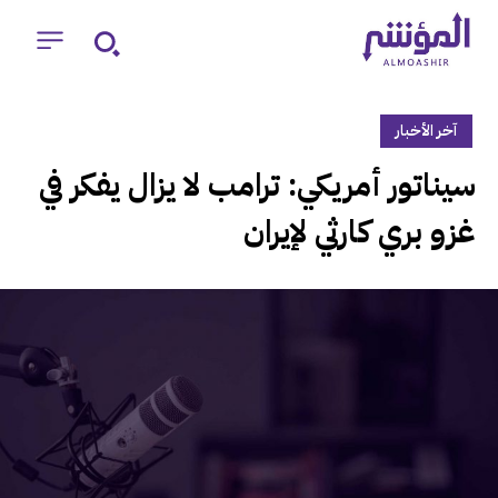
آخر الأخبار
‏سيناتور أمريكي: ترامب لا يزال يفكر في
غزو بري كارثي لإيران