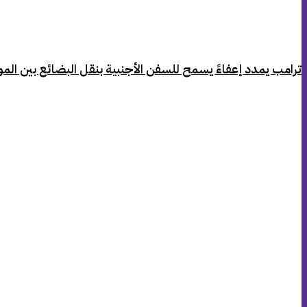
‏ترامب يمدد إعفاءً يسمح للسفن الأجنبية بنقل البضائع بين الموان