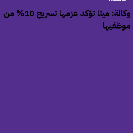
‏وكالة: ميتا تؤكد عزمها تسريح 10% من
وظفيها