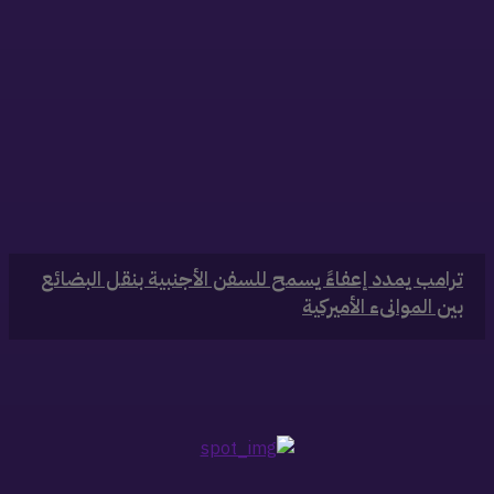
‏ترامب يمدد إعفاءً يسمح للسفن الأجنبية بنقل البضائع
بين الموانىء الأميركية