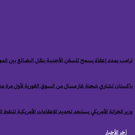
‏ترامب يمدد إعفاءً يسمح للسفن الأجنبية بنقل البضائع بين الموان
‏باكستان تشتري شحنة غاز مسال من السوق الفورية لأول مرة من
‏وزير الخزانة الأمريكي يستبعد تجديد الإعفاءات الأمريكية للنفط ال
آخر الأخبار