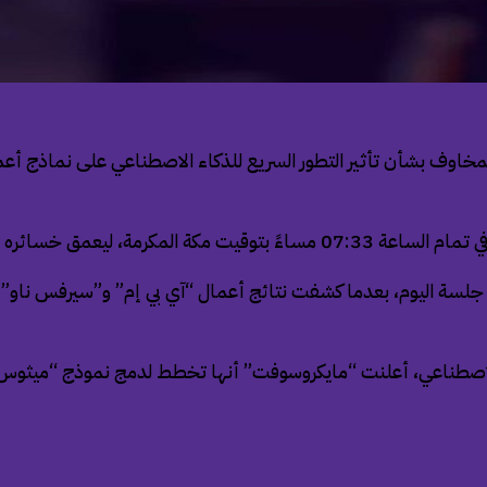
وف بشأن تأثير التطور السريع للذكاء الاصطناعي على نماذج أعمال
 جلسة اليوم، بعدما كشفت نتائج أعمال “آي بي إم” و”سيرفس ناو
 الاصطناعي، أعلنت “مايكروسوفت” أنها تخطط لدمج نموذج “ميثوس” ا