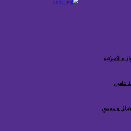
ىء الأميركية
ذ عامين
إيراني والروسي