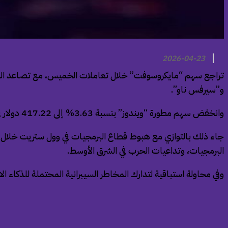
2026-04-23
تراجع سهم “مايكروسوفت” خلال تعاملات الخميس، مع تصاعد المخا
و”سيرفس ناو”.
وانخفض سهم مطورة “ويندوز” بنسبة 3.63% إلى 417.22 دولار في تمام الساعة 07:33 مساءً بتوقيت مكة المكرمة، ليعمق خسائره منذ بداية العام إلى 13.50%.
جاء ذلك بالتوازي مع هبوط قطاع البرمجيات في وول ستريت خلال
البرمجيات، وتداعيات الحرب في الشرق الأوسط.
وفي محاولة استباقية لتدارك المخاطر السيبرانية المحتملة للذكاء