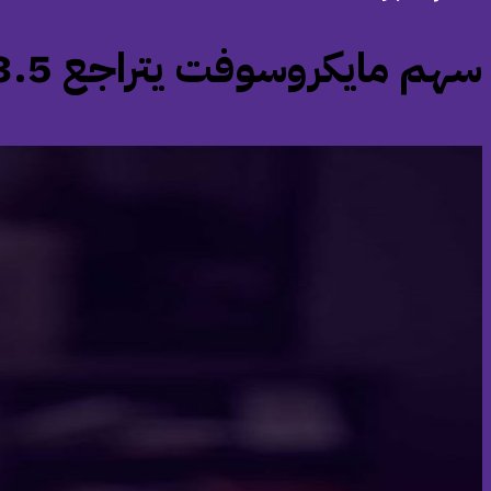
‏سهم مايكروسوفت يتراجع 3.5% مع تصاعد المخاوف في قطاع البرمجيات