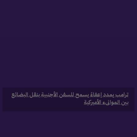
‏ترامب يمدد إعفاءً يسمح للسفن الأجنبية بنقل البضائع
بين الموانىء الأميركية