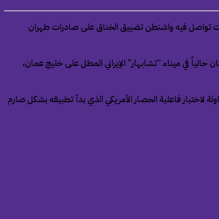
في وقت تواصل فيه واشنطن تضييق الخناق على صادرات طهران
ة في بيان عبر منصة “إكس” أن الناقلتين من فئة الناقلات الخام الكبيرة جداً، وهما “هيدي” و”هيرو 2″، وترسيان حالياً في ميناء “تشابهار” الإيراني المطل على خليج عمان،
لة لاختبار فاعلية الحصار الأمريكي الذي بدأ تطبيقه بشكل صارم