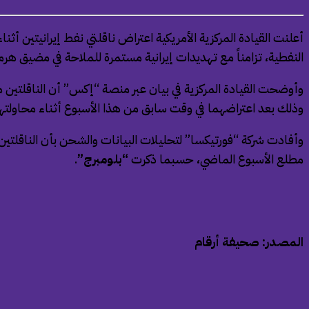
أعلنت القيادة المركزية الأمريكية اعتراض ناقلتي نفط إيرانيتين 
النفطية، تزامناً مع تهديدات إيرانية مستمرة للملاحة في مضيق هرمز
وذلك بعد اعتراضهما في وقت سابق من هذا الأسبوع أثناء محاولتهما
وأفادت شركة “فورتيكسا” لتحليلات البيانات والشحن بأن الناقلتين
مطلع الأسبوع الماضي، حسبما ذكرت
“بلومبرج”
.
المصدر: صحيفة أرقام