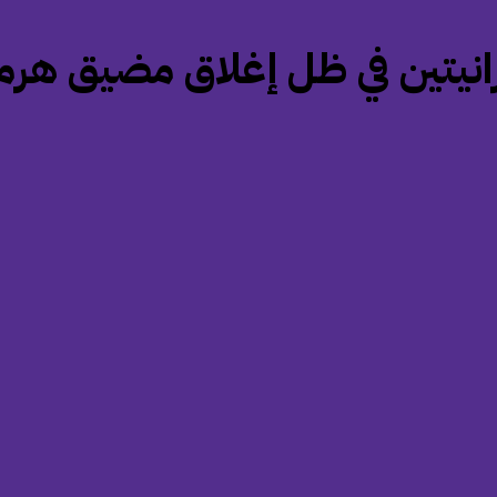
انيتين في ظل إغلاق مضيق هرم