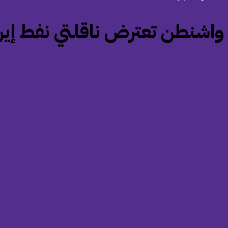
‏واشنطن تعترض ناقلتي نفط إير