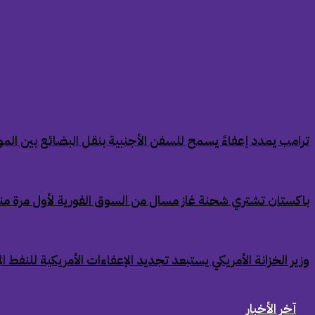
‏ترامب يمدد إعفاءً يسمح للسفن الأجنبية بنقل البضائع بين الموان
‏باكستان تشتري شحنة غاز مسال من السوق الفورية لأول مرة من
‏وزير الخزانة الأمريكي يستبعد تجديد الإعفاءات الأمريكية للنفط ال
آخر الأخبار