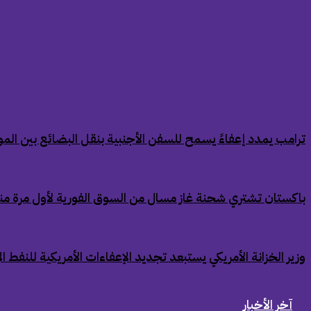
‏ترامب يمدد إعفاءً يسمح للسفن الأجنبية بنقل البضائع بين الموان
‏باكستان تشتري شحنة غاز مسال من السوق الفورية لأول مرة من
‏وزير الخزانة الأمريكي يستبعد تجديد الإعفاءات الأمريكية للنفط ال
آخر الأخبار