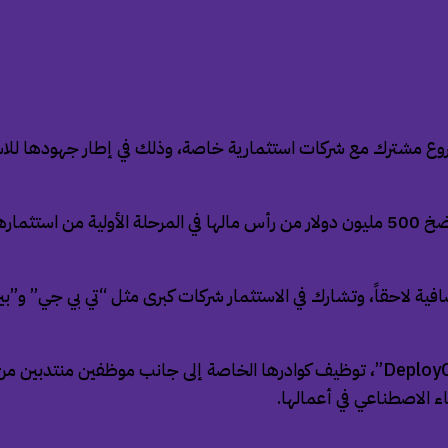
ستثمار ما يصل إلى 1.5 مليار دولار في مشروع مشترك مع شركات استثمارية خاصة، وذلك 
ية لاحقاً، وتشارك في الاستثمار شركات كبرى مثل “تي بي جي” و”بين 
وبدأت الشركة الجديدة، التي تحمل الاسم الداخلي “ديبلوي كو – DeployCo”، توظيف كوادرها 
ء الاصطناعي في أعمالها.