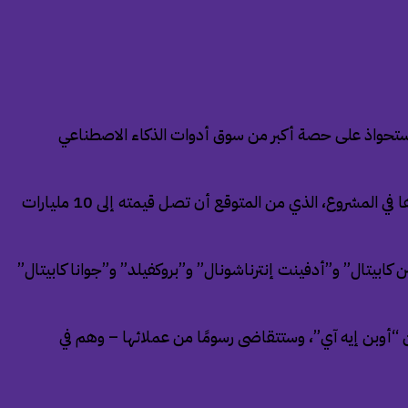
في إطار جهودها للاستحواذ على حصة أكبر من سوق أدوات الذكاء الاصطناعي
وأفادت مصادر مطلعة للصحيفة بأن مطورة “شات جي بي تي” ستضخ 500 مليون دولار من رأس مالها في المرحلة الأولية من استثمارها في المشروع، الذي من المتوقع أن تصل قيمته إلى 10 مليارات
كابيتال” و”أدفينت إنترناشونال” و”بروكفيلد” و”جوانا كابيتال”
الخاصة إلى جانب موظفين منتدبين من “أوبن إيه آي”، وستتقاضى رسومًا من عملائها – وهم في