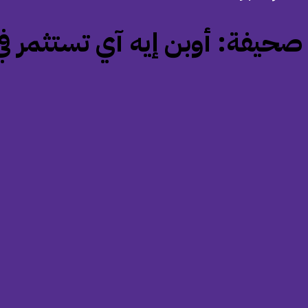
‏صحيفة: أوبن إيه آي تستثمر 