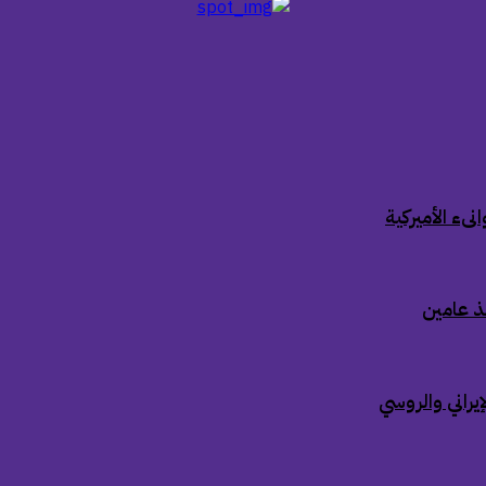
ىء الأميركية
ذ عامين
إيراني والروسي