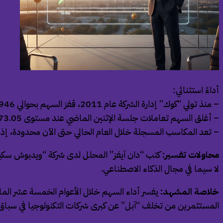
أداءً استثنائي:
– منذ تولي “كوك” إدارة الشركة عام 2011، قفز السهم بحوالي 1946%.
– أغلق السهم تعاملات جلسة الإثنين الماضي عند مستوى 273.05 دولار.
– تعد المكاسب المسجلة خلال العام الحالي حتى الآن محدودة، إذ لم تت
محاولات تفسير:
كتب “دان آيفز” المحلل لدى شركة “ويدبوش سكيورتي
لا سيما في مجال الذكاء الاصطناعي.
خلاصة المشهد:
يفسر أداء السهم خلال الأعوام الخمسة عشر الما
المستثمرين من تخلف “آبل” عن كبرى شركات التكنولوجيا في سباق 