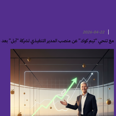
2026-04-22
مع تنحي “تيم كوك” عن منصب المدير التنفيذي لشركة “آبل” بعد 15 عامًا من قيادة الشركة، يبرز تساؤل حول كيفية أداء سهم صانعة الآيفون خلال تلك الفترة.