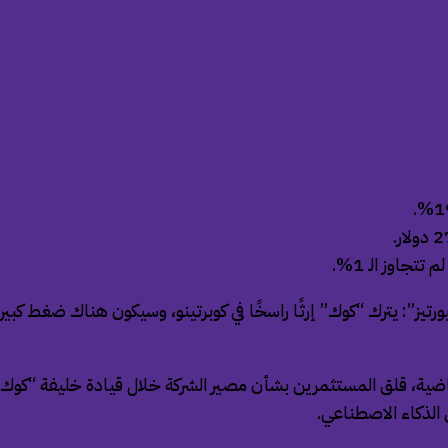
جاوز الـ 1%.
ز”: يترك “كوك” إرثًا راسخًا في كوبرتينو، وسيكون هناك ضغط كبير ع
ضية، قلق المستثمرين بشأن مصير الشركة خلال قيادة خليفة “كوك”،
الذكاء الاصطناعي.