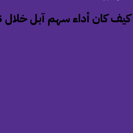
‏كيف كان أداء سهم آبل خلال 15 عامًا من قيادة كوك؟