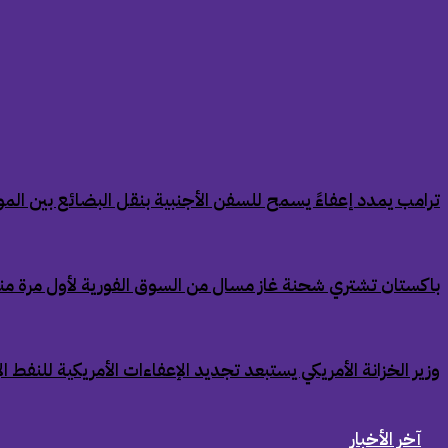
‏ترامب يمدد إعفاءً يسمح للسفن الأجنبية بنقل البضائع بين الموان
‏باكستان تشتري شحنة غاز مسال من السوق الفورية لأول مرة من
‏وزير الخزانة الأمريكي يستبعد تجديد الإعفاءات الأمريكية للنفط ال
آخر الأخبار