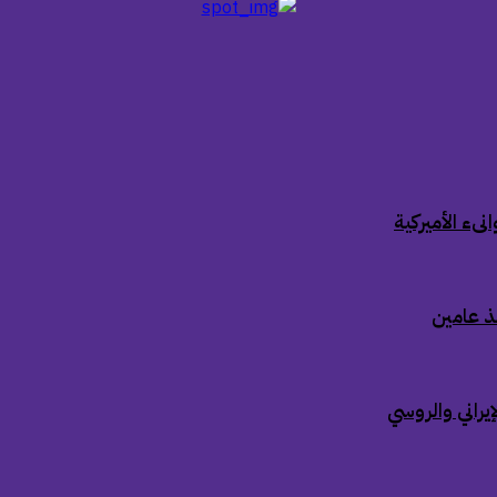
ىء الأميركية
ذ عامين
إيراني والروسي