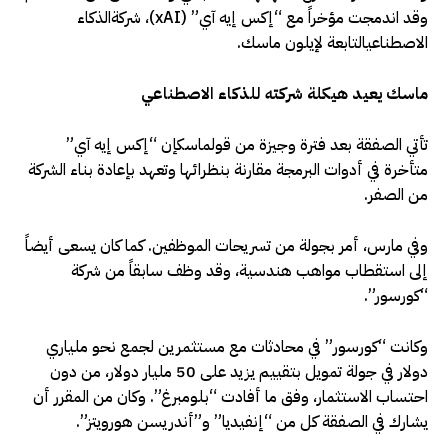
وقد اندمجت مؤخراً مع “إكس إيه آي” (xAI)، شركةالذكاء
الاصطناعيالتابعة لإيلون ماسك.
ماسك يعيد هيكلة شركته للذكاء الاصطناعي
تأتي الصفقة بعد فترة وجيزة من قولماسكإن “إكس إيه آي”
متأخرة في أدوات البرمجة مقارنة بنظرائها وتعهد بإعادة بناء الشركة
من الصفر.
وفي مارس، أمر بجولة من تسريحات الموظفين. كما كان يسعى أيضاً
إلى استقطاب مواهب هندسية، وقد وظف سابقاً من شركة
“كورسور”.
وكانت “كورسور” في محادثات مع مستثمرين لجمع نحو ملياري
دولار في جولة تمويل بتقييم يزيد على 50 مليار دولار، من دون
احتساب الاستثمار، وفق ما أفادت “بلومبرغ”. وكان من المقرر أن
يشارك في الصفقة كل من “إنفيديا” و”أندريسن هورويتز”.