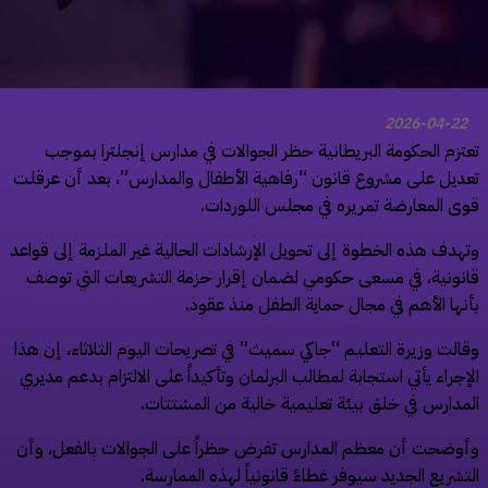
2026-04-22
تزم الحكومة البريطانية حظر الجوالات في مدارس إنجلترا بموجب
ديل على مشروع قانون “رفاهية الأطفال والمدارس”، بعد أن عرقلت
ى المعارضة تمريره في مجلس اللوردات.
هدف هذه الخطوة إلى تحويل الإرشادات الحالية غير الملزمة إلى قواعد
نونية، في مسعى حكومي لضمان إقرار حزمة التشريعات التي توصف
نها الأهم في مجال حماية الطفل منذ عقود.
الت وزيرة التعليم “جاكي سميث” في تصريحات اليوم الثلاثاء، إن هذا
إجراء يأتي استجابة لمطالب البرلمان وتأكيداً على الالتزام بدعم مديري
مدارس في خلق بيئة تعليمية خالية من المشتتات.
وضحت أن معظم المدارس تفرض حظراً على الجوالات بالفعل، وأن
تشريع الجديد سيوفر غطاءً قانونياً لهذه الممارسة.