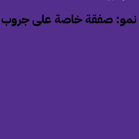
‏نمو: صفقة خاصة على جروب فايف بقيمة 