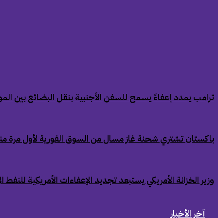
‏ترامب يمدد إعفاءً يسمح للسفن الأجنبية بنقل البضائع بين الموان
‏باكستان تشتري شحنة غاز مسال من السوق الفورية لأول مرة من
‏وزير الخزانة الأمريكي يستبعد تجديد الإعفاءات الأمريكية للنفط ال
آخر الأخبار