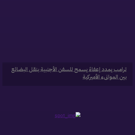
‏ترامب يمدد إعفاءً يسمح للسفن الأجنبية بنقل البضائع
بين الموانىء الأميركية