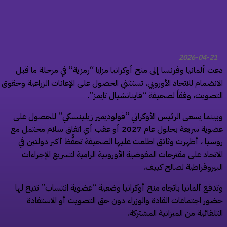
2026-04-21
ت ألمانيا وفرنسا إلى منح أوكرانيا مزايا “رمزية” في مرحلة ما قبل
انضمام للاتحاد الأوروبي، تستثني الحصول على الإعانات الزراعية وحقوق
تصويت، وفقاً لصحيفة “فاينانشيال تايمز”.
ينما يسعى الرئيس الأوكراني “فولوديمير زيلينسكي” للحصول على
عضوية سريعة بحلول عام 2027 أو عقب أي اتفاق سلام محتمل مع
سيا ، أظهرت وثائق اطلعت عليها الصحيفة تحفُّظ أكبر دولتين في
اتحاد على مقترحات المفوضية الأوروبية الرامية لتسريع الإجراءات
بيروقراطية لصالح كييف.
دفع ألمانيا باتجاه منح أوكرانيا وضعية “عضوية انتساب” تتيح لها
ور اجتماعات القادة والوزراء دون حق التصويت أو الاستفادة
تلقائية من الميزانية المشتركة.