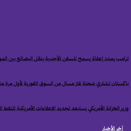
‏ترامب يمدد إعفاءً يسمح للسفن الأجنبية بنقل البضائع بين الموان
‏باكستان تشتري شحنة غاز مسال من السوق الفورية لأول مرة من
‏وزير الخزانة الأمريكي يستبعد تجديد الإعفاءات الأمريكية للنفط ال
آخر الأخبار