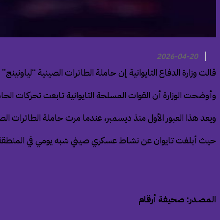
2026-04-20
قالت وزارة الدفاع التايوانية إن حاملة الطائرات الصينية “لياونينج
وأوضحت الوزارة أن القوات المسلحة التايوانية تابعت تحركات الحا
ويعد هذا العبور الأول منذ ديسمبر، عندما مرت حاملة الطائرات ال
حيث أبلغت تايوان عن نشاط عسكري صيني شبه يومي في المنطقة، و
المصدر: صحيفة أرقام