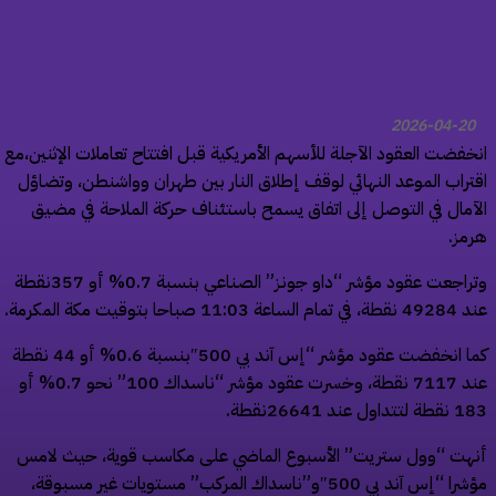
2026-04-20
خفضت العقود الآجلة للأسهم الأمريكية قبل افتتاح تعاملات الإثنين،مع
تراب الموعد النهائي لوقف إطلاق النار بين طهران وواشنطن، وتضاؤل ​​
آمال في التوصل إلى اتفاق يسمح باستئناف حركة الملاحة في مضيق
مز.
وتراجعت عقود مؤشر “داو جونز” الصناعي بنسبة 0.7% أو 357نقطة
 الساعة 11:03 صباحا بتوقيت مكة المكرمة.
كما انخفضت عقود مؤشر “إس آند بي 500″بنسبة 0.6% أو 44 نقطة
عند 7117 نقطة، وخسرت عقود مؤشر “ناسداك 100” نحو 0.7% أو
تداول عند 26641نقطة.
هت “وول ستريت” الأسبوع الماضي على مكاسب قوية، حيث لامس
مؤشرا “إس آند بي 500″و”ناسداك المركب” مستويات غير مسبوقة،