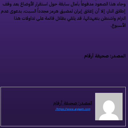
اء هذا الصعود مدفوعاً بآمال سابقة حول استقرار الأوضاع بعد وقف
لاق النار، إلا أن إغلاق إيران لمضيق هرمز مجدداً السبت، بدعوى عدم
تزام واشنطن بتعهداتها، قد يلقي بظلال قاتمة على تداولات هذا
أسبوع.
مصدر: صحيفة أرقام
المصدر: صحيفة أرقام
https://www.argaam.com/