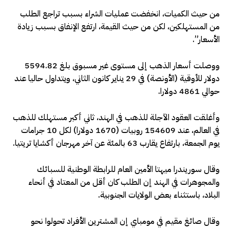
من حيث الكميات، انخفضت عمليات الشراء بسبب تراجع الطلب
من المستهلكين، لكن من حيث القيمة، ارتفع الإنفاق بسبب زيادة
الأسعار”.
ووصلت أسعار الذهب إلى مستوى غير مسبوق بلغ 5594.82
دولار للأوقية (الأونصة) في 29 يناير كانون الثاني، ⁠ويتداول حاليا عند
حوالي 4861 دولارا.
وأغلقت العقود ‌الآجلة للذهب في الهند، ‌ثاني أكبر مستهلك للذهب
في العالم، ​عند 154609 روبيات (1670 ‌دولارا) لكل 10 جرامات
يوم الجمعة، بارتفاع يقارب ‌63 بالمئة عن آخر مهرجان أكشايا تريتيا.
وقال سوريندرا ميهتا الأمين العام للرابطة الوطنية للسبائك
والمجوهرات في الهند إن الطلب كان أقل من المعتاد في أنحاء
البلاد، باستثناء ‌بعض الولايات الجنوبية.
وقال صائغ مقيم في مومباي إن المشترين الأفراد تحولوا نحو