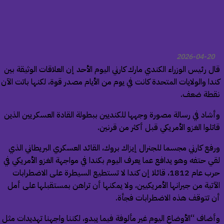
2026-04-20
ل رئيس الوزراء الكندي مارك كارني اليوم الأحد إن العلاقات الوثيقة بين
دا والولايات المتحدة كانت في يوم من ​الأيام مصدر قوة، لكنها باتت الآن
طة ضعف.
شاد في رسالة مصورة وجهها للكنديين ببطولة القادة العسكريين الذين
تلوا الغزو الأمريكي قبل أكثر من قرنين.
فع كارني مجسما للجنرال إيزاك بروك، القائد العسكري البريطاني الذي
ي حتفه وهو يدافع عما يعرف اليوم بكندا في مواجهة الغزو الأمريكي في
حرب عام ‌1812، قائلا إن ‌كندا لا تستطيع السيطرة على ​الاضطرابات
لآتية ⁠من ​جيرانها الأمريكيين، ⁠ولا يمكنها أن تراهن بمستقبلها على أمل
 تتوقف هذه الاضطرابات فجأة.
ضاف “الأوضاع اليوم غير مألوفة فيما يبدو، لكننا واجهنا تهديدات مثل