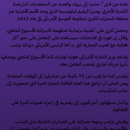
ه من قبل”، مشيرا إلى بروك والعديد من الشخصيات التاريخية
كندية الأخرى، ومنها الزعيم تيكومسيه الذي وحد الأمم الأصلية عبر
طقة ⁠البحيرات الكبرى لمقاومة التوسع الأمريكي في ‌عام 1812.
صل كارني على أغلبية ‌برلمانية لحكومته الليبرالية الأسبوع الماضي،
ال ​إن فوزه في الانتخابات ‌سيساعده على التعامل على نحو أكثر
الية مع ‌الحرب التجارية التي بدأها الرئيس الأمريكي دونالد ترامب.
نتقد وزير التجارة الأمريكي هوارد لوتنيك كندا الأسبوع الماضي ووصفها
نها شريك تجاري يصعب التعامل معه.
وتصدر كندا ما يقرب من 70 ‌بالمئة من صادراتها إلى الولايات المتحدة،
ن المقرر أن تراجع هذا العام اتفاقية التجارة ⁠الحرة التي ⁠تجمعهما إلى
نب المكسيك.
شار مسؤولون أمريكيون إلى رغبتهم في إجراء تغييرات كبيرة على
اتفاقية.
رض ترامب رسوما جمركية على الصادرات الكندية مثل الصلب
لألمنيوم والسيارات، وكرر كذلك الحديث عن ضم كندا وتحويلها إلى